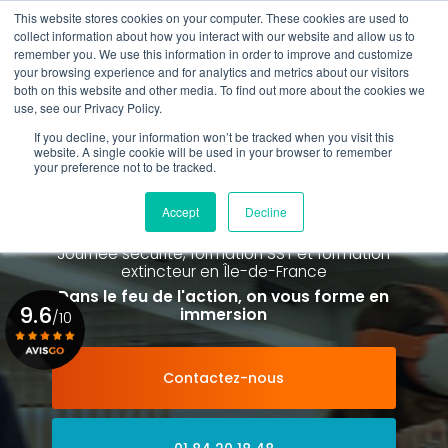
Aller
This website stores cookies on your computer. These cookies are used to
au
Rappel gratuit
collect information about how you interact with our website and allow us to
contenu
remember you. We use this information in order to improve and customize
principal
your browsing experience and for analytics and metrics about our visitors
01 84 20 18 48
both on this website and other media. To find out more about the cookies we
use, see our Privacy Policy.
If you decline, your information won’t be tracked when you visit this
website. A single cookie will be used in your browser to remember
your preference not to be tracked.
Spécialiste de la formation SST et
de la Formation Incendie
Accept
Decline
à Paris La Défense depuis 2015
Journée sécurité, formation SST et formation
extincteur
en Île-de-France
Dans le feu de l'action, on vous forme en
9.6
immersion
/10
Contactez-nous
Voir le certificat