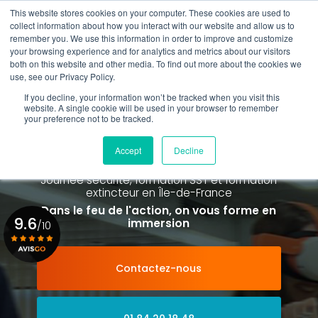
Aller
This website stores cookies on your computer. These cookies are used to
au
Rappel gratuit
collect information about how you interact with our website and allow us to
contenu
remember you. We use this information in order to improve and customize
principal
your browsing experience and for analytics and metrics about our visitors
01 84 20 18 48
both on this website and other media. To find out more about the cookies we
use, see our Privacy Policy.
If you decline, your information won’t be tracked when you visit this
website. A single cookie will be used in your browser to remember
your preference not to be tracked.
Spécialiste de la formation SST et
de la Formation Incendie
Accept
Decline
à Paris La Défense depuis 2015
Journée sécurité, formation SST et formation
extincteur
en Île-de-France
Dans le feu de l'action, on vous forme en
9.6
immersion
/10
Contactez-nous
Voir le certificat