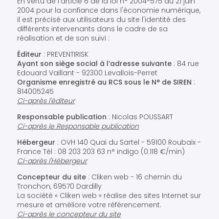
En vertu de l'article 6 de la loi n° 2004-575 du 21 juin
2004 pour la confiance dans l'économie numérique,
il est précisé aux utilisateurs du site l'identité des
différents intervenants dans le cadre de sa
réalisation et de son suivi :
Éditeur
: PREVENTIRISK
Ayant son siège social à l’adresse suivante
: 84 rue
Edouard Vaillant - 92300 Levallois-Perret
Organisme enregistré au RCS sous le N° de SIREN
:
814005245
Ci-après l'éditeur
Responsable publication
: Nicolas POUSSART
Ci-après le Responsable publication
Hébergeur
: OVH 140 Quai du Sartel - 59100 Roubaix -
France Tél : 08 203 203 63 n° indigo (0.118 €/min)
Ci-après l'Hébergeur
Concepteur du site
: Cliken web - 16 chemin du
Tronchon, 69570 Dardilly
La société « Cliken web » réalise des sites Internet sur
mesure et améliore votre référencement.
Ci-après le concepteur du site