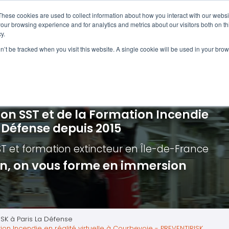
Navigation
Accueil
These cookies are used to collect information about how you interact with our webs
our browsing experience and for analytics and metrics about our visitors both on th
y.
ncendie
E-learning
Autres f
on’t be tracked when you visit this website. A single cookie will be used in your b
cerné ?
Nos modules
Formatio
Jour
vacuation incendie à distance
Incendies liés aux batteries en lithi
Formatio
Chas
vacuation incendie - Guide et Serre file
Évacuation établissements de soin
Formation
Chas
ion SST et de la Formation Incendie
quipiers de première intervention
Évacuation secteur tertiaire
Risq
a Défense depuis 2015
anipulation Extincteurs
Évacuation secteur industriel
Trav
ST et formation extincteur
en Île-de-France
ncendie en réalité augmentée
Situ
ion, on vous forme en immersion
Autr
Secu
Roue
ISK à Paris La Défense
ion Incendie en réalité virtuelle à Courbevoie - PREVENTIRISK