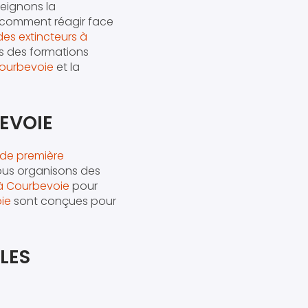
seignons la
comment réagir face
des extincteurs à
s des formations
Courbevoie
et la
BEVOIE
 de première
ous organisons des
 à Courbevoie
pour
ie
sont conçues pour
LES