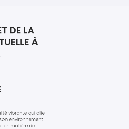
iers premiers secours
ier de Relaxation
T DE LA
TUELLE À
K
E
ité vibrante qui allie
t son environnement
se en matière de