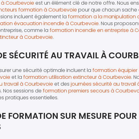
e à Courbevoie
est un élément clé de notre offre. Nous en
incteurs formation à Courbevoie
pour que chacun sache 
ssions incluent également la
formation a la manipulation 
ation évacuation incendie à Courbevoie
. Nous proposon
ntreprise, comme la
formation incendie en entreprise à 
tincteur à Courbevoie
.
 DE SÉCURITÉ AU TRAVAIL À COUR
ssurer une sécurité optimale incluent la
formation équipier
evoie
et la
formation utilisation extincteur à Courbevoie
. N
u travail à Courbevoie
et des
journées sécurité au travail
es. Nos sessions de
formation premiers secours à Courbevo
s pratiques essentielles.
DE FORMATION SUR MESURE POUR 
S