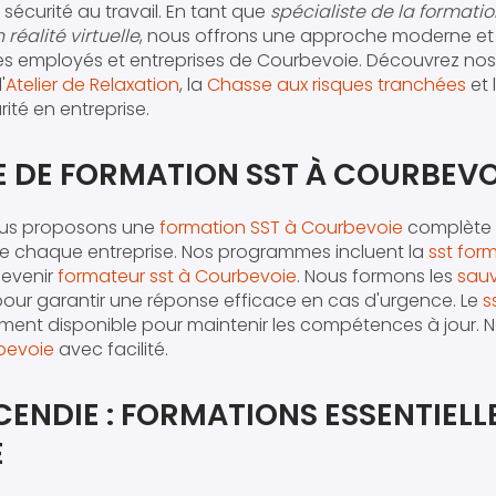
sécurité au travail. En tant que
spécialiste de la formatio
réalité virtuelle
, nous offrons une approche moderne et 
 les employés et entreprises de Courbevoie. Découvrez nos 
l'
Atelier de Relaxation
, la
Chasse aux risques tranchées
et 
rité en entreprise.
E DE FORMATION SST À COURBEVO
ous proposons une
formation SST à Courbevoie
complète 
de chaque entreprise. Nos programmes incluent la
sst for
devenir
formateur sst à Courbevoie
. Nous formons les
sauv
our garantir une réponse efficace en cas d'urgence. Le
s
ment disponible pour maintenir les compétences à jour. 
rbevoie
avec facilité.
CENDIE : FORMATIONS ESSENTIELL
E