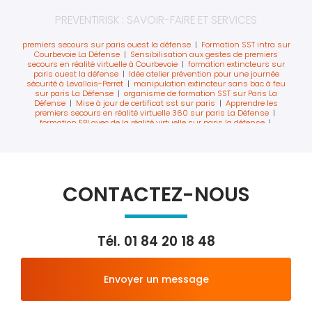
PREVENTIRISK : SAVOIR-FAIRE ET SERVICES
premiers secours sur paris ouest la défense
|
Formation SST intra sur
Courbevoie La Défense
|
Sensibilisation aux gestes de premiers
secours en réalité virtuelle à Courbevoie
|
formation extincteurs sur
paris ouest la défense
|
Idée atelier prévention pour une journée
sécurité à Levallois-Perret
|
manipulation extincteur sans bac à feu
sur paris La Défense
|
organisme de formation SST sur Paris La
Défense
|
Mise à jour de certificat sst sur paris
|
Apprendre les
premiers secours en réalité virtuelle 360 sur paris La Défense
|
formation EPI avec de la réalité virtuelle sur paris la défense
|
Formation manipulation des extincteurs en réalité virtuelle sur Paris
|
Formation extincteur en réalité augmentée sur Levallois Perret
|
EPI VR
la formation des équipiers de première intervention à Levallois-Perret
|
Formation SST intra sur Paris Ouest avec réalité virtuelle
|
Mise en
situation en réalité virtuelle pour formation SST et incendie à Levallois-
perret
|
Former les salariés au secourisme avant la retraite sur Paris
CONTACTEZ-NOUS
Ouest
|
Former aux extincteurs avec la réalité virtuelle sur Paris La
Défense
|
Sensibilisation au massage cardiaque en réalité virtuelle
sur Levallois Perret
|
Recyclage sst avec réalité virtuelle sur paris La
Défense
|
Formation sécurité passeport prévention obligatoire
|
Formation équipe locale de sécurité incendie La Défense
|
Atelier
Tél.
01 84 20 18 48
sécurité incendie secourisme pour journée sécurité à Courbevoie
|
Apprendre la manipulation des extincteurs en réalité virtuelle sur paris
|
sauveteur secouriste du travail paris ouest la défense
|
journée
sécurité sur paris ouest la défense
|
former les salariés partant à la
Envoyer un message
retraite aux gestes de premiers secours
|
formation sst inter
entreprise sur levallois à proximité de paris
|
Formation des chargés
évacuation guide et serre file à Paris La Défense
|
Formation
secourisme réalité augmentée sur paris
|
formation de la conduite à