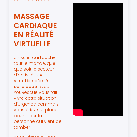
MASSAGE
CARDIAQUE
EN RÉALITÉ
VIRTUELLE
Un sujet qui touche
tout le monde, quel
que soit le secteur
d’activité, une
situation d’arrêt
cardiaque
avec
YouRescue vous fait
vivre cette situation
d’urgence comme si
vous étiez sur place
pour aider la
personne qui vient de
tomber !