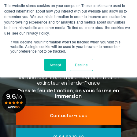
Aller
This website stores cookies on your computer. These cookies are used to
au
Rappel gratuit
collect information about how you interact with our website and allow us to
contenu
remember you. We use this information in order to improve and customize
principal
your browsing experience and for analytics and metrics about our visitors
01 84 20 18 48
both on this website and other media. To find out more about the cookies we
use, see our Privacy Policy.
If you decline, your information won’t be tracked when you visit this
website. A single cookie will be used in your browser to remember
your preference not to be tracked.
Spécialiste de la formation SST et
de la Formation Incendie
Accept
Decline
à Paris La Défense depuis 2015
Journée sécurité, formation SST et formation
extincteur
en Île-de-France
Dans le feu de l'action, on vous forme en
9.6
immersion
/10
Contactez-nous
Voir le certificat