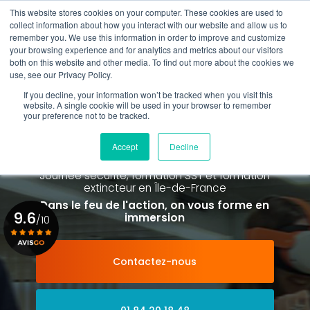
Aller
This website stores cookies on your computer. These cookies are used to
au
Rappel gratuit
collect information about how you interact with our website and allow us to
contenu
remember you. We use this information in order to improve and customize
principal
your browsing experience and for analytics and metrics about our visitors
01 84 20 18 48
both on this website and other media. To find out more about the cookies we
use, see our Privacy Policy.
If you decline, your information won’t be tracked when you visit this
website. A single cookie will be used in your browser to remember
your preference not to be tracked.
Spécialiste de la formation SST et
de la Formation Incendie
Accept
Decline
à Paris La Défense depuis 2015
Journée sécurité, formation SST et formation
extincteur
en Île-de-France
Dans le feu de l'action, on vous forme en
9.6
immersion
/10
Contactez-nous
Voir le certificat