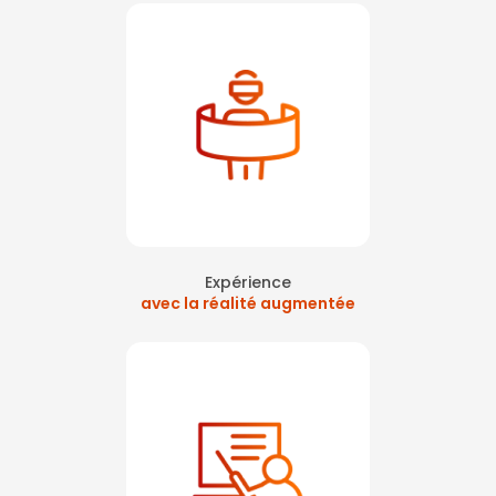
situation en réalité virtuelle pour formation SST et incendie à Levallois-
perret
|
Atelier journée sécurité en réalité virtuelle sur Courbevoie La
Défense
|
Formation départ à la retraite sur Courbevoie La Défense
|
manipulation extincteur sans bac à feu sur paris La Défense
|
Faire
une formation prévention sécurité sur paris
|
sauveteur secouriste du
travail paris ouest la défense
|
Formation des salariés à l’évacuation
incendie sur paris La Défense
|
formation santé sécurité sur Paris
avec réalité virtuelle
|
Réalité virtuelle chasse aux risques journée
sécurité à Paris La Défense
|
Idée atelier prévention pour une journée
sécurité à Levallois-Perret
|
Formation SST intra sur Courbevoie La
Défense
|
Formation manipulation extincteur obligatoire Code du
travail à Levallois-perret
|
Formation secourisme départ à la retraite
Levallois Perret
|
Formation sécurité en entreprise sur paris La Défense
|
Recyclage sst avec réalité virtuelle sur paris La Défense
|
formation
secourisme du travail intra entreprise sur paris
|
Atelier sécurité
incendie secourisme pour journée sécurité à Courbevoie
|
Formation
elearning sécurité incendie et évacuation à Colombes
Expérience
avec la réalité augmentée