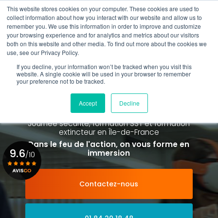
Aller
This website stores cookies on your computer. These cookies are used to
au
Rappel gratuit
collect information about how you interact with our website and allow us to
contenu
remember you. We use this information in order to improve and customize
principal
your browsing experience and for analytics and metrics about our visitors
01 84 20 18 48
both on this website and other media. To find out more about the cookies we
use, see our Privacy Policy.
If you decline, your information won’t be tracked when you visit this
website. A single cookie will be used in your browser to remember
your preference not to be tracked.
Spécialiste de la formation SST et
de la Formation Incendie
Accept
Decline
à Paris La Défense depuis 2015
Journée sécurité, formation SST et formation
extincteur
en Île-de-France
Dans le feu de l'action, on vous forme en
9.6
immersion
/10
Contactez-nous
Voir le certificat