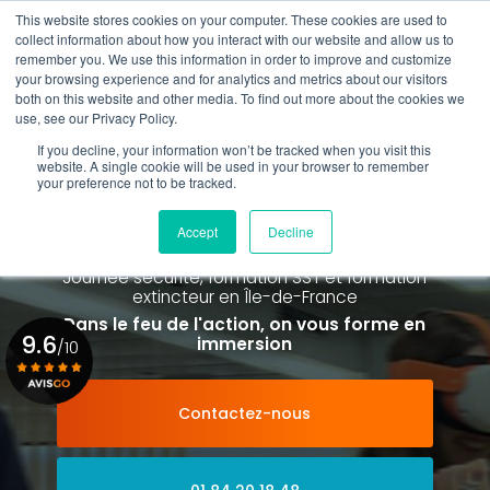
Aller
This website stores cookies on your computer. These cookies are used to
au
Rappel gratuit
collect information about how you interact with our website and allow us to
contenu
remember you. We use this information in order to improve and customize
principal
your browsing experience and for analytics and metrics about our visitors
01 84 20 18 48
both on this website and other media. To find out more about the cookies we
use, see our Privacy Policy.
If you decline, your information won’t be tracked when you visit this
website. A single cookie will be used in your browser to remember
your preference not to be tracked.
Spécialiste de la formation SST et
de la Formation Incendie
Accept
Decline
à Paris La Défense depuis 2015
Journée sécurité, formation SST et formation
extincteur
en Île-de-France
Dans le feu de l'action, on vous forme en
9.6
immersion
/10
Contactez-nous
Voir le certificat