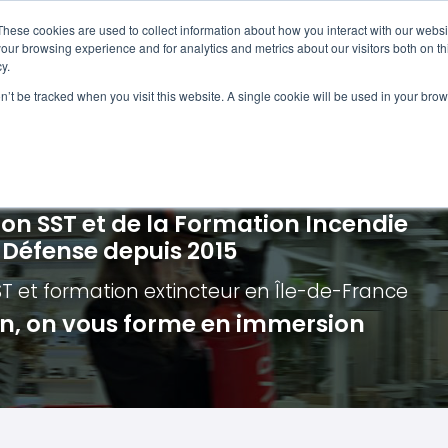
Navigation
Accueil
These cookies are used to collect information about how you interact with our webs
our browsing experience and for analytics and metrics about our visitors both on th
y.
ncendie
E-learning
Autres f
on’t be tracked when you visit this website. A single cookie will be used in your b
cerné ?
Nos modules
Formatio
Jour
vacuation incendie à distance
Incendies liés aux batteries en lithi
Formatio
Chas
vacuation incendie - Guide et Serre file
Évacuation établissements de soin
Formation
Chas
ion SST et de la Formation Incendie
quipiers de première intervention
Évacuation secteur tertiaire
Risq
a Défense depuis 2015
anipulation Extincteurs
Évacuation secteur industriel
Trav
ST et formation extincteur
en Île-de-France
ncendie en réalité augmentée
Situ
ion, on vous forme en immersion
Autr
Secu
Roue