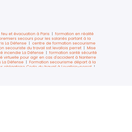
 feu et évacuation à Paris
|
formation en réalité
remiers secours pour les salariés partant à la
ris La Défense
|
centre de formation secourisme
on secouriste du travail sst levallois perret
|
Mise
té incendie La Défense
|
formation santé sécurité
é virtuelle pour agir en cas d'accident à Nanterre
is La Défense
|
Formation secourisme départ à la
r obligatoire Code du travail à Levallois-perret
|
virtuelle sur Neuilly La Défense paris
|
Formation
sme de formation SST sur Paris La Défense
|
urité incendie pour une journée sécurité paris
|
elle à Courbevoie
|
sst formation sur paris avec
des sauveteurs secouristes du travail paris La
rise sur paris La Défense
|
Formation citoyen
ion sécurité journée sécurité paris La Défense
|
 sécurité à Levallois-Perret
|
formation sst sur
 en réalité virtuelle sur La Défense
|
formation
se
|
Réalité virtuelle chasse aux risques journée
me du travail intra entreprise sur paris
|
EPI VR la
e Paris La Défense
|
Formation à la manipulation
 salariés au secourisme avant la retraite sur Paris