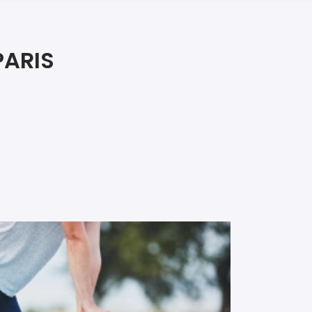
iers premiers secours
ier de Relaxation
PARIS