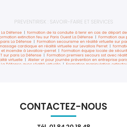
PREVENTIRISK : SAVOIR-FAIRE ET SERVICES
s La Défense
|
formation de la conduite à tenir en cas de départ de
ormation extinction feu sur Paris Ouest La Défense
|
Formation aux p
r paris La Défense
|
Formation secourisme en réalité virtuelle sur pa
massage cardiaque en réalité virtuelle sur Levallois Perret
|
formati
T et incendie à Levallois-perret
|
Formation équipe locale de sécuri
T sur paris La Défense
|
Formation premiers secours sst avec réalit
ité virtuelle
|
Atelier vr pour journée prévention en entreprise par
 La Défense avec réalité virtuelle
|
Formation manipulation extincteu
ur paris et sa région
|
formation extincteur avec exercice en réalité 
 formation sst sauveteur secouriste du travail sur la défense
|
organi
é incendie et premiers secours en entreprise à Paris
|
Atelier séc
ur Courbevoie La Défense
|
Formation à la sécurité avec réalité virtu
 en entreprise avec atelier en réalité virtuelle sur Paris
|
Formation 
cteurs en réalité virtuelle sur paris
|
Formation sécurité en entrep
 Défense
|
Faire une formation prévention sécurité sur paris
|
Animat
gestes de premiers secours
|
Idée atelier prévention pour une journée
CONTACTEZ-NOUS
ning sécurité incendie et évacuation à Colombes
|
Premiers secours
st
|
formation des équipiers de première intervention sur La Défen
riste du travail sur La Défense avec du digital
|
formation secouris
 à Levallois-Perret
|
obligation de formation incendie en entrepris
psychosociaux en journée sécurité sur Paris la défense
|
Former les
Tél.
01 84 20 18 48