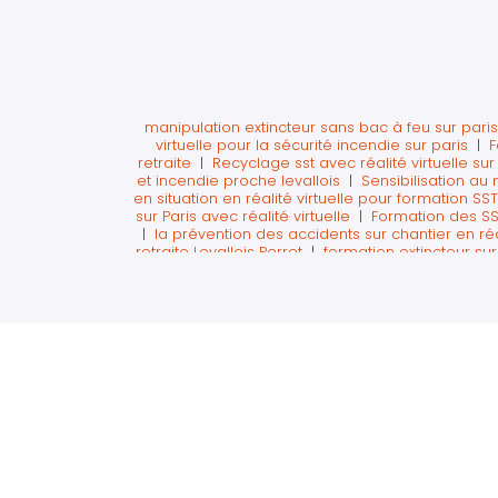
manipulation extincteur sans bac à feu sur pari
virtuelle pour la sécurité incendie sur paris
|
F
retraite
|
Recyclage sst avec réalité virtuelle su
et incendie proche levallois
|
Sensibilisation au 
en situation en réalité virtuelle pour formation SS
sur Paris avec réalité virtuelle
|
Formation des SS
|
la prévention des accidents sur chantier en réal
retraite Levallois Perret
|
formation extincteur sur
formation aux gestes qui sauvent en entreprise s
SST intra sur Courbevoie La Défense
|
tarif
organisme de formation pour formation sécurit
Atelier journée sécurité en réalité virtuelle s
réalité virtuelle
|
organisation journée sécurité
Défense
|
Apprendre la manipulation des extin
sauveteur secouriste en entreprise sur paris La
former les salariés partant à la retraite aux 
beauvais en intra entreprise
|
Formation elear
extincteur avec extincteur virtuels sur paris oue
sécurité à Paris La Défense
|
recyclage des secou
formation des équipiers de première intervention
extincteurs sur Courbevoie La Défense
|
Risques 