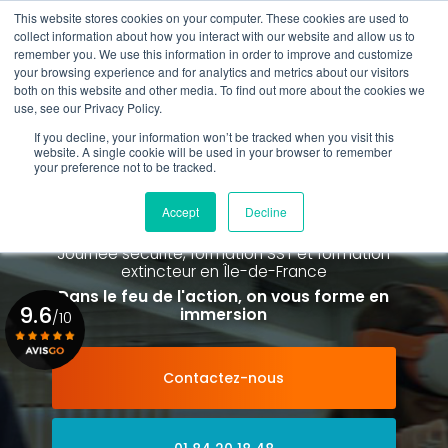
Aller
This website stores cookies on your computer. These cookies are used to
au
Rappel gratuit
collect information about how you interact with our website and allow us to
contenu
remember you. We use this information in order to improve and customize
principal
your browsing experience and for analytics and metrics about our visitors
01 84 20 18 48
both on this website and other media. To find out more about the cookies we
use, see our Privacy Policy.
If you decline, your information won’t be tracked when you visit this
website. A single cookie will be used in your browser to remember
your preference not to be tracked.
Spécialiste de la formation SST et
de la Formation Incendie
Accept
Decline
à Paris La Défense depuis 2015
Journée sécurité, formation SST et formation
extincteur
en Île-de-France
Dans le feu de l'action, on vous forme en
9.6
immersion
/10
Contactez-nous
Voir le certificat