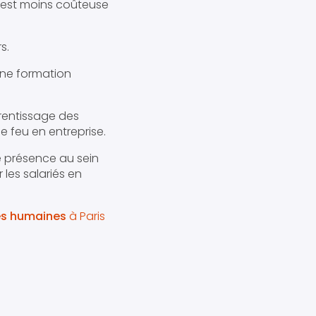
t est moins coûteuse
s.
une formation
pprentissage des
e feu en entreprise.
e présence au sein
r les salariés en
es humaines
à Paris