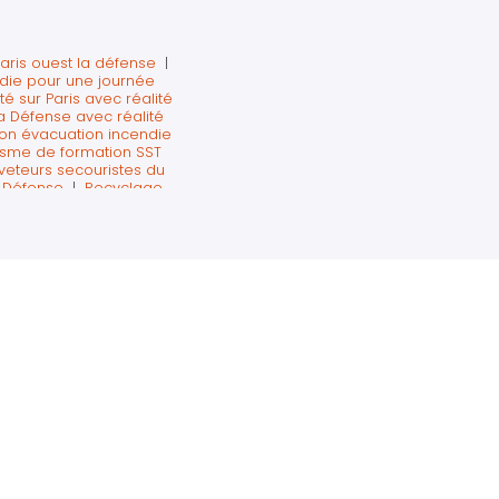
paris ouest la défense
|
ndie pour une journée
é sur Paris avec réalité
La Défense avec réalité
on évacuation incendie
sme de formation SST
veteurs secouristes du
a Défense
|
Recyclage
ormation SST et incendie
x gestes qui sauvent en
|
Chasse aux risque en
 à Levallois-Perret
|
ournée sécurité en
 réalité virtuelle sur
Atelier vr pour journée
ie La Défense
|
Réalité
lement moral journée
 feu sur Paris Ouest La
t
|
former les salariés
vention obligatoire
|
 de formation pour
ention pour une journée
|
Sensibilisation au
vacuation incendie sur
ourbevoie
|
Formation à