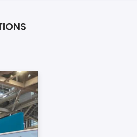
iers premiers secours
ier de Relaxation
TIONS