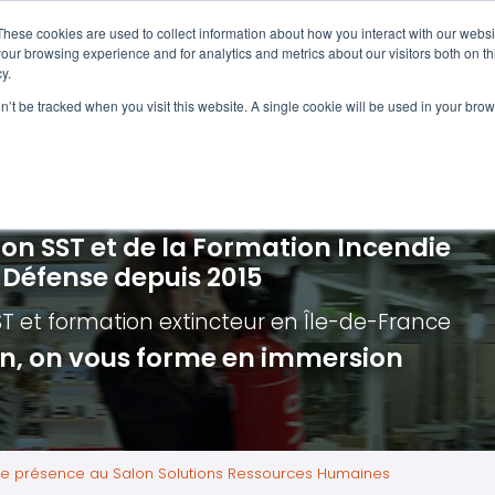
Navigation
Accueil
These cookies are used to collect information about how you interact with our webs
our browsing experience and for analytics and metrics about our visitors both on th
y.
ncendie
E-learning
Autres f
on’t be tracked when you visit this website. A single cookie will be used in your b
cerné ?
Nos modules
Formatio
Jour
vacuation incendie à distance
Incendies liés aux batteries en lithi
Formatio
Chas
vacuation incendie - Guide et Serre file
Évacuation établissements de soin
Formation
Chas
ion SST et de la Formation Incendie
quipiers de première intervention
Évacuation secteur tertiaire
Risq
a Défense depuis 2015
anipulation Extincteurs
Évacuation secteur industriel
Trav
ST et formation extincteur
en Île-de-France
ncendie en réalité augmentée
Situ
ion, on vous forme en immersion
Autr
Secu
Roue
re présence au Salon Solutions Ressources Humaines