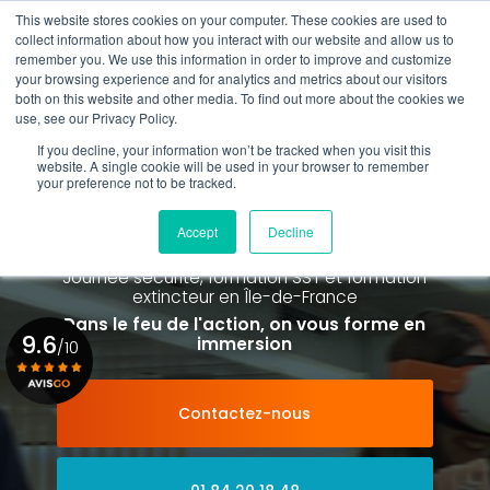
Aller
This website stores cookies on your computer. These cookies are used to
au
Rappel gratuit
collect information about how you interact with our website and allow us to
contenu
remember you. We use this information in order to improve and customize
principal
your browsing experience and for analytics and metrics about our visitors
01 84 20 18 48
both on this website and other media. To find out more about the cookies we
use, see our Privacy Policy.
If you decline, your information won’t be tracked when you visit this
website. A single cookie will be used in your browser to remember
your preference not to be tracked.
Spécialiste de la formation SST et
de la Formation Incendie
Accept
Decline
à Paris La Défense depuis 2015
Journée sécurité, formation SST et formation
extincteur
en Île-de-France
Dans le feu de l'action, on vous forme en
9.6
immersion
/10
Contactez-nous
Voir le certificat