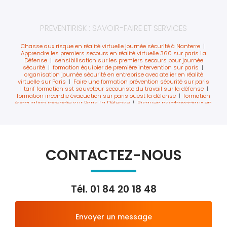
PREVENTIRISK : SAVOIR-FAIRE ET SERVICES
Chasse aux risque en réalité virtuelle journée sécurité à Nanterre
|
Apprendre les premiers secours en réalité virtuelle 360 sur paris La
Défense
|
sensibilisation sur les premiers secours pour journée
sécurité
|
formation équipier de première intervention sur paris
|
organisation journée sécurité en entreprise avec atelier en réalité
virtuelle sur Paris
|
Faire une formation prévention sécurité sur paris
|
tarif formation sst sauveteur secouriste du travail sur la défense
|
formation incendie évacuation sur paris ouest la défense
|
formation
évacuation incendie sur Paris La Défense
|
Risques psychosociaux en
journée sécurité sur Paris la défense
|
formation sst sur beauvais en
intra entreprise
|
formation en réalité virtuelle pour la sécurité
incendie sur paris
|
formation sst inter entreprise sur levallois à
proximité de paris
|
formation de la conduite à tenir en cas de départ
de feu et évacuation à Paris
|
formation extincteur avec extincteur
virtuels sur paris ouest
|
Atelier sécurité incendie secourisme pour
CONTACTEZ-NOUS
journée sécurité à Courbevoie
|
Formation équipe locale de sécurité
incendie La Défense
|
organisme de formation pour formation sécurité
incendie et premiers secours en entreprise à Paris
|
Recyclage sst
avec réalité virtuelle sur paris La Défense
|
Formation SST intra sur
Paris Ouest avec réalité virtuelle
|
Formation départ à la retraite sur
Tél.
01 84 20 18 48
Courbevoie La Défense
|
Idée atelier prévention pour une journée
sécurité à Levallois-Perret
|
sst formation sur paris avec réalité
virtuelle
|
Atelier journée prévention HSE premiers secours incendie et
chasse aux risques à Puteaux
|
manipulation extincteur sans bac à
Envoyer un message
feu sur paris La Défense
|
Atelier journée sécurité en réalité virtuelle
sur Courbevoie La Défense
|
Formation des SST sur paris La Défense
|