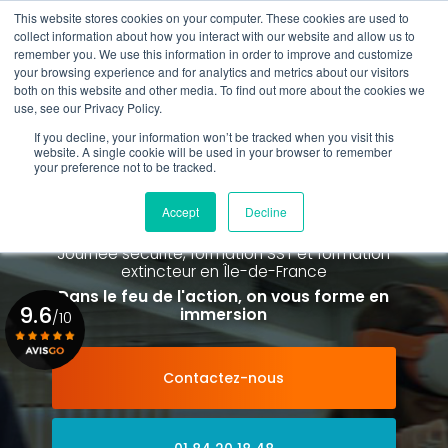
Aller
This website stores cookies on your computer. These cookies are used to
au
Rappel gratuit
collect information about how you interact with our website and allow us to
contenu
remember you. We use this information in order to improve and customize
principal
your browsing experience and for analytics and metrics about our visitors
01 84 20 18 48
both on this website and other media. To find out more about the cookies we
use, see our Privacy Policy.
If you decline, your information won’t be tracked when you visit this
website. A single cookie will be used in your browser to remember
your preference not to be tracked.
Spécialiste de la formation SST et
de la Formation Incendie
Accept
Decline
à Paris La Défense depuis 2015
Journée sécurité, formation SST et formation
extincteur
en Île-de-France
Dans le feu de l'action, on vous forme en
9.6
immersion
/10
Contactez-nous
Voir le certificat