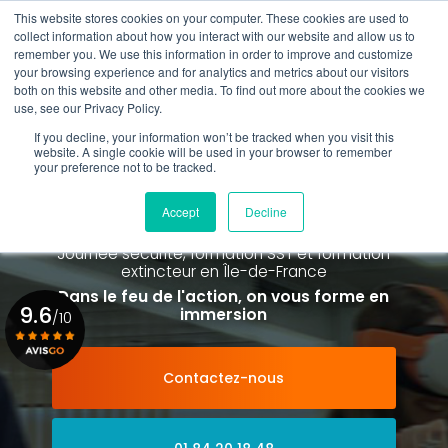
Aller
This website stores cookies on your computer. These cookies are used to
au
Rappel gratuit
collect information about how you interact with our website and allow us to
contenu
remember you. We use this information in order to improve and customize
principal
your browsing experience and for analytics and metrics about our visitors
01 84 20 18 48
both on this website and other media. To find out more about the cookies we
use, see our Privacy Policy.
If you decline, your information won’t be tracked when you visit this
website. A single cookie will be used in your browser to remember
your preference not to be tracked.
Spécialiste de la formation SST et
de la Formation Incendie
Accept
Decline
à Paris La Défense depuis 2015
Journée sécurité, formation SST et formation
extincteur
en Île-de-France
Dans le feu de l'action, on vous forme en
9.6
immersion
/10
Contactez-nous
Voir le certificat