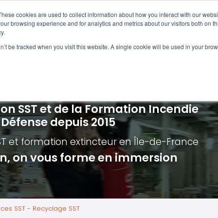
Navigation
Accueil
These cookies are used to collect information about how you interact with our webs
our browsing experience and for analytics and metrics about our visitors both on th
y.
ncendie
E-learning
Autres f
on’t be tracked when you visit this website. A single cookie will be used in your b
cerné ?
Nos modules
Formatio
Jour
vacuation incendie à distance
Incendies liés aux batteries en lithi
Formatio
Chas
vacuation incendie - Guide et Serre file
Évacuation établissements de soin
Formation
Chas
ion SST et de la Formation Incendie
quipiers de première intervention
Évacuation secteur tertiaire
Risq
a Défense depuis 2015
anipulation Extincteurs
Évacuation secteur industriel
Trav
ST et formation extincteur
en Île-de-France
ncendie en réalité augmentée
Situ
ion, on vous forme en immersion
Autr
Secu
Roue
nces SST - Recyclage SST