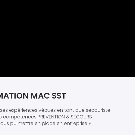
MATION MAC SST
verses expériences vécues en tant que secouriste
 des compétences PREVENTION & SECOURS
ous pu mettre en place en entreprise ?