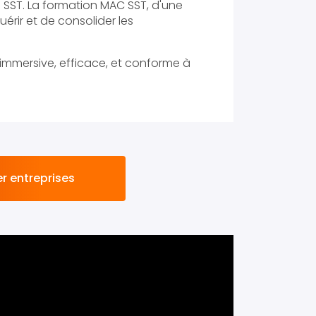
ge SST. La formation MAC SST, d'une
érir et de consolider les
 immersive, efficace, et conforme à
r entreprises