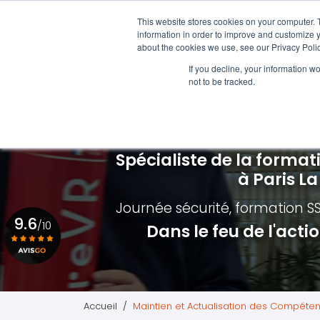
Aller
01 84 20 18 48
au
This website stores cookies on your computer. 
Navigation principale
information in order to improve and customize y
contenu
about the cookies we use, see our Privacy Polic
principal
Formations SST
Formation i
If you decline, your information w
not to be tracked.
Nos différentes formations
Qui est con
Formation Sauveteur Secouriste du Travail
Formation é
Formation MAC SST - RECYCLAGE SST
Formation é
Spécialiste de la format
Formation Premiers Secours Paris
Formation é
à Paris L
Planning des formations SST
Formation M
Journée sécurité, formation S
9.6
Formation I
/10
Dans le feu de l'act
Voir le certificat
Accueil
Maintien et Actualisation des Compéte