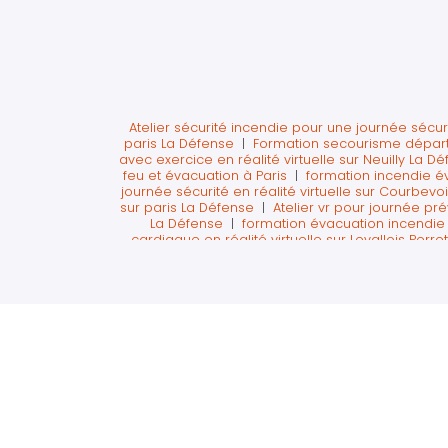
Atelier sécurité incendie pour une journée sécur
paris La Défense
|
Formation secourisme départ à
avec exercice en réalité virtuelle sur Neuilly La D
feu et évacuation à Paris
|
formation incendie é
journée sécurité en réalité virtuelle sur Courbev
sur paris La Défense
|
Atelier vr pour journée pr
La Défense
|
formation évacuation incendie 
cardiaque en réalité virtuelle sur Levallois Perret
Défense
|
Former les salariés au secourisme av
Nanterre
|
Formation aux premiers secours pour 
risques journée sécurité à Paris La Défense
|
At
Nanterre
|
Formation des sauveteurs secouris
accidents sur chantier en réalité virtuelle
|
Appr
formation secourisme du travail intra entreprise s
avec atelier en réalité virtuelle sur Paris
|
Atelier
secouriste du travail sur La Défense avec du digi
psychosociaux en journée sécurité sur Paris l
intervention à Levallois-Perret
|
Atelier sécurité
sa région
|
Formation départ à la retraite su
sécurité passeport prévention obligatoire
|
Form
Défense
|
formation des équipiers de première 