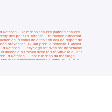
La Défense
|
Animation sécurité journée sécurité
 safety day paris La Défense
|
formation extincteur
mation de la conduite à tenir en cas de départ de
urnée prévention HSE sur paris la défense
|
Atelier
s La Défense
|
Recyclage sst avec réalité virtuelle
 incendie au travail avec réalité virtuelle à Paris
aris La Défense
|
Sensibilisation au massage
Formation évacuation incendie dans un IGH à La
 réalité virtuelle pour agir en cas d'accident à
sécurité sur paris
|
Réalité virtuelle chasse aux
aux risque en réalité virtuelle journée sécurité à
ité virtuelle à Courbevoie
|
la prévention des
|
premiers secours sur paris ouest la défense
|
lois
|
organisation journée sécurité en entreprise
 sur beauvais en intra entreprise
|
recyclage des
remiers secours en entreprise à Paris
|
Risques
|
EPI VR la formation des équipiers de première
 aux gestes qui sauvent en entreprise sur paris et
virtuelle 360 sur paris La Défense
|
Formation
ux extincteurs avec la réalité virtuelle sur Paris La
c réalité virtuelle
|
formation en réalité virtuelle