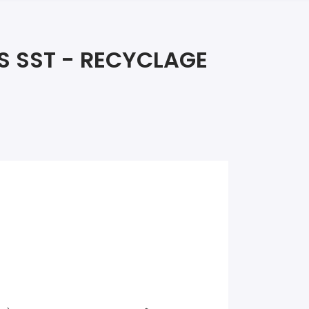
iers premiers secours
ier de Relaxation
S SST - RECYCLAGE