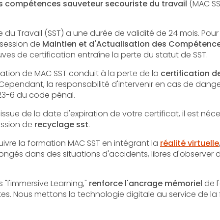
es compétences sauveteur secouriste du travail
(MAC SS
 du Travail (SST) a une durée de validité de 24 mois. Pour ma
e session de
Maintien et d'Actualisation des Compétenc
ves de certification entraîne la perte du statut de SST.
rmation de MAC SST conduit à la perte de la
certification d
. Cependant, la responsabilité d'intervenir en cas de dan
223-6 du code pénal.
l'issue de la date d'expiration de votre certificat, il est n
ession de
recyclage sst
.
suivre la formation MAC SST en intégrant la
réalité virtuelle
plongés dans des situations d'accidents, libres d'observer 
"l'immersive Learning,"
renforce l'ancrage mémoriel
de l
tes. Nous mettons la technologie digitale au service de l