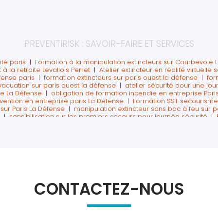
PREVENTIRISK : SAVOIR-FAIRE ET SERVICES
ité paris
|
Formation à la manipulation extincteurs sur Courbevoie 
 la retraite Levallois Perret
|
Atelier extincteur en réalité virtuelle
éfense paris
|
formation extincteurs sur paris ouest la défense
|
for
vacuation sur paris ouest la défense
|
atelier sécurité pour une jo
oie La Défense
|
obligation de formation incendie en entreprise Pari
évention en entreprise paris La Défense
|
Formation SST secourisme et
sur Paris La Défense
|
manipulation extincteur sans bac à feu sur p
|
sensibilisation sur les premiers secours pour journée sécurité
|
ant la retraite sur Paris Ouest
|
Formation premiers secours sst avec
les salariés partant à la retraite
|
Faire une formation prévention 
elier chasse aux risques pour safety day à Levallois-Perret
|
Chasse 
tes du travail paris La Défense
|
Formation à la sécurité avec réal
endre la manipulation des extincteurs en réalité virtuelle sur paris
ur paris
|
centre de formation secourisme et incendie proche leval
 innovant pour journée prévention EHS à Courbevoie
|
formation sst
tal
|
organisme de formation pour formation sécurité incendie et p
CONTACTEZ-NOUS
a défense
|
Formation SST secourisme du travail paris La Défense
 incendie secourisme pour journée sécurité à Courbevoie
|
formation
r Courbevoie La Défense
|
Apprendre les premiers secours en réalité 
ation extincteur en réalité augmentée sur Levallois Perret
|
Former a
intervention sur La Défense
|
formation extincteur sur La Défense ave