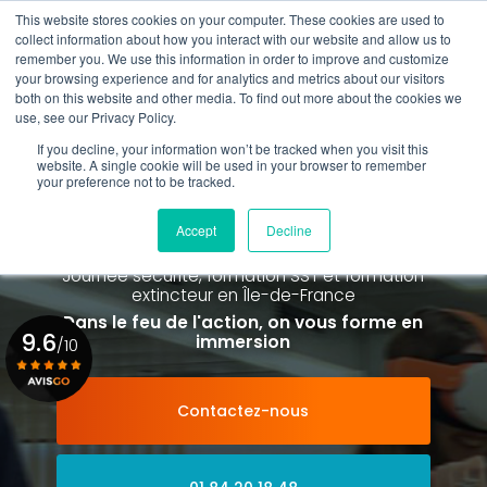
Aller
This website stores cookies on your computer. These cookies are used to
au
Rappel gratuit
collect information about how you interact with our website and allow us to
contenu
remember you. We use this information in order to improve and customize
principal
your browsing experience and for analytics and metrics about our visitors
01 84 20 18 48
both on this website and other media. To find out more about the cookies we
use, see our Privacy Policy.
If you decline, your information won’t be tracked when you visit this
website. A single cookie will be used in your browser to remember
your preference not to be tracked.
Spécialiste de la formation SST et
de la Formation Incendie
Accept
Decline
à Paris La Défense depuis 2015
Journée sécurité, formation SST et formation
extincteur
en Île-de-France
Dans le feu de l'action, on vous forme en
9.6
immersion
/10
Contactez-nous
Voir le certificat