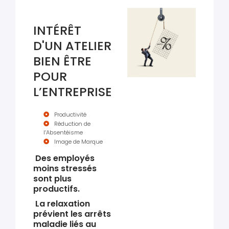
INTÉRÊT
D'UN ATELIER
BIEN ÊTRE
POUR
L’ENTREPRISE
Productivité
Réduction de
l’Absentéisme
Image de Marque
Des employés
moins stressés
sont plus
productifs.
La relaxation
prévient les arrêts
maladie liés au