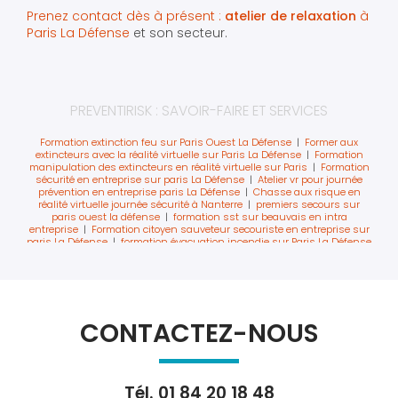
Prenez contact dès à présent :
atelier de relaxation
à
Paris La Défense
et son secteur.
PREVENTIRISK : SAVOIR-FAIRE ET SERVICES
Formation extinction feu sur Paris Ouest La Défense
|
Former aux
extincteurs avec la réalité virtuelle sur Paris La Défense
|
Formation
manipulation des extincteurs en réalité virtuelle sur Paris
|
Formation
sécurité en entreprise sur paris La Défense
|
Atelier vr pour journée
prévention en entreprise paris La Défense
|
Chasse aux risque en
réalité virtuelle journée sécurité à Nanterre
|
premiers secours sur
paris ouest la défense
|
formation sst sur beauvais en intra
entreprise
|
Formation citoyen sauveteur secouriste en entreprise sur
paris La Défense
|
formation évacuation incendie sur Paris La Défense
|
Tarif formation extincteur réalité virtuelle Asnières-sur-Seine
|
recyclage des secouriste du travail sur La Défense avec du digital
|
Formation équipe locale de sécurité incendie La Défense
|
Formation
secourisme départ à la retraite Levallois Perret
|
Atelier chasse aux
risques pour safety day à Levallois-Perret
|
Formation évacuation
incendie dans un IGH à La Défense
|
organisme de formation pour
CONTACTEZ-NOUS
formation sécurité incendie et premiers secours en entreprise à Paris
|
Formation départ à la retraite sur Courbevoie La Défense
|
tarif
formation sst sauveteur secouriste du travail sur la défense
|
Formation sécurité passeport prévention obligatoire
|
formation
incendie évacuation sur paris ouest la défense
|
formation sst inter
Tél.
01 84 20 18 48
entreprise sur levallois à proximité de paris
|
Formation des