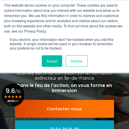
Aller
This website stores cookies on your computer. These cookies are used to
au
Rappel gratuit
collect information about how you interact with our website and allow us to
contenu
remember you. We use this information in order to improve and customize
principal
your browsing experience and for analytics and metrics about our visitors
01 84 20 18 48
both on this website and other media. To find out more about the cookies we
use, see our Privacy Policy.
If you decline, your information won’t be tracked when you visit this
website. A single cookie will be used in your browser to remember
your preference not to be tracked.
Spécialiste de la formation SST et
de la Formation Incendie
Accept
Decline
à Paris La Défense depuis 2015
Journée sécurité, formation SST et formation
extincteur
en Île-de-France
Dans le feu de l'action, on vous forme en
9.6
immersion
/10
Contactez-nous
Voir le certificat