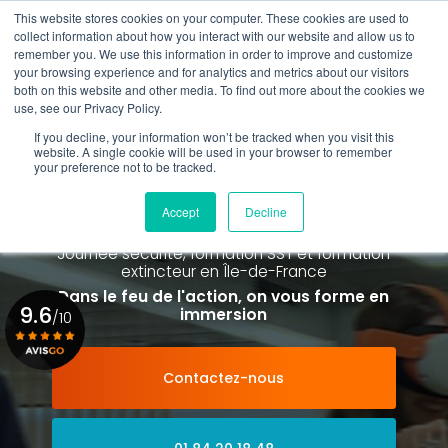
Aller
This website stores cookies on your computer. These cookies are used to
au
Rappel gratuit
collect information about how you interact with our website and allow us to
contenu
remember you. We use this information in order to improve and customize
principal
your browsing experience and for analytics and metrics about our visitors
01 84 20 18 48
both on this website and other media. To find out more about the cookies we
use, see our Privacy Policy.
If you decline, your information won’t be tracked when you visit this
website. A single cookie will be used in your browser to remember
your preference not to be tracked.
Spécialiste de la formation SST et
de la Formation Incendie
Accept
Decline
à Paris La Défense depuis 2015
Journée sécurité, formation SST et formation
extincteur
en Île-de-France
Dans le feu de l'action, on vous forme en
9.6
immersion
/10
Contactez-nous
Voir le certificat