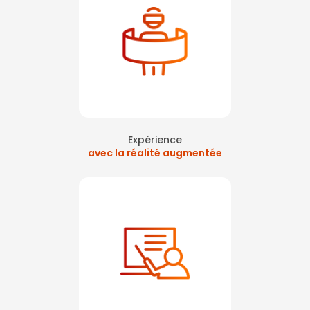
la défense
|
formation incendie évacuation sur paris ouest la défense
|
Formation à la sécurité avec réalité virtuelle à Courbevoie
|
Formation à la manipulation extincteurs sur Courbevoie La Défense
|
Sensibilisation aux gestes de premiers secours en réalité virtuelle à
Courbevoie
|
formation en réalité virtuelle pour la sécurité incendie sur
paris
|
formation extincteur sur La Défense avec réalité virtuelle
|
Formation des salariés à l’évacuation incendie sur paris La Défense
|
Réalité virtuelle chasse aux risques journée sécurité à Paris La Défense
|
formation extincteur avec exercice en réalité virtuelle sur Neuilly La
Défense paris
|
Formation manipulation des extincteurs en réalité
virtuelle sur Paris
|
Atelier extincteur en réalité virtuelle safety day
paris La Défense
|
Formation secourisme réalité augmentée sur paris
Expérience
avec la réalité augmentée