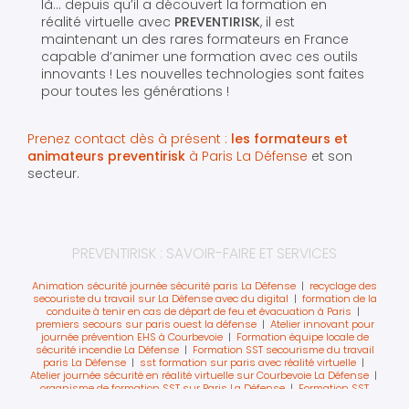
là… depuis qu’il a découvert la formation en
réalité virtuelle avec
PREVENTIRISK
, il est
maintenant un des rares formateurs en France
capable d’animer une formation avec ces outils
innovants ! Les nouvelles technologies sont faites
pour toutes les générations !
Prenez contact dès à présent :
les formateurs et
animateurs preventirisk
à Paris La Défense
et son
secteur.
PREVENTIRISK : SAVOIR-FAIRE ET SERVICES
Animation sécurité journée sécurité paris La Défense
|
recyclage des
secouriste du travail sur La Défense avec du digital
|
formation de la
conduite à tenir en cas de départ de feu et évacuation à Paris
|
premiers secours sur paris ouest la défense
|
Atelier innovant pour
journée prévention EHS à Courbevoie
|
Formation équipe locale de
sécurité incendie La Défense
|
Formation SST secourisme du travail
paris La Défense
|
sst formation sur paris avec réalité virtuelle
|
Atelier journée sécurité en réalité virtuelle sur Courbevoie La Défense
|
organisme de formation SST sur Paris La Défense
|
Formation SST
intra sur Courbevoie La Défense
|
organisation journée sécurité en