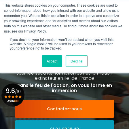
Aller
This website stores cookies on your computer. These cookies are used to
au
Rappel gratuit
collect information about how you interact with our website and allow us to
contenu
remember you. We use this information in order to improve and customize
principal
your browsing experience and for analytics and metrics about our visitors
01 84 20 18 48
both on this website and other media. To find out more about the cookies we
use, see our Privacy Policy.
If you decline, your information won’t be tracked when you visit this
website. A single cookie will be used in your browser to remember
your preference not to be tracked.
Spécialiste de la formation SST et
de la Formation Incendie
Accept
Decline
à Paris La Défense depuis 2015
Journée sécurité, formation SST et formation
extincteur
en Île-de-France
Dans le feu de l'action, on vous forme en
9.6
immersion
/10
Contactez-nous
Voir le certificat