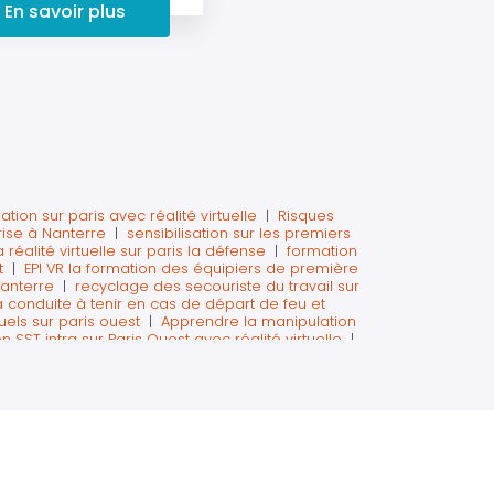
En savoir plus
ation sur paris avec réalité virtuelle
|
Risques
rise à Nanterre
|
sensibilisation sur les premiers
 réalité virtuelle sur paris la défense
|
formation
t
|
EPI VR la formation des équipiers de première
Nanterre
|
recyclage des secouriste du travail sur
a conduite à tenir en cas de départ de feu et
uels sur paris ouest
|
Apprendre la manipulation
n SST intra sur Paris Ouest avec réalité virtuelle
|
evallois Perret
|
former les salariés partant à la
es accidents sur chantier en réalité virtuelle
|
ournée sécurité à Nanterre
|
organisation journée
fense
|
Mise en situation en réalité virtuelle pour
anipulation extincteur obligatoire Code du travail
on incendie sur paris La Défense
|
Former aux
s
|
Formation à la sécurité avec réalité virtuelle à
mité preventeurs ile de France
|
formation sécurité