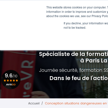
Aller
01 84 20 18 48
au
This website stores cookies on your computer. 
Navigation principale
information in order to improve and customize y
contenu
about the cookies we use, see our Privacy Polic
principal
Formations SST
Formation i
If you decline, your information w
not to be tracked.
Nos différentes formations
Qui est con
Formation Sauveteur Secouriste du Travail
Formation é
Formation MAC SST - RECYCLAGE SST
Formation é
Spécialiste de la format
Formation Premiers Secours Paris
Formation é
à Paris L
Planning des formations SST
Formation M
Journée sécurité, formation S
9.6
Formation I
/10
Dans le feu de l'act
Voir le certificat
Accueil
Conception situations dangereuses en