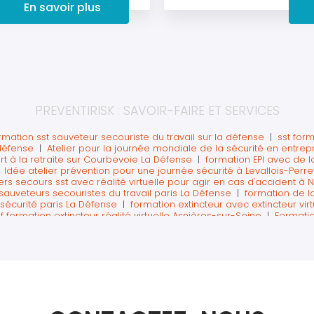
En savoir plus
PREVENTIRISK : SAVOIR-FAIRE ET SERVICES
ormation sst sauveteur secouriste du travail sur la défense
|
sst form
 défense
|
Atelier pour la journée mondiale de la sécurité en entrep
t à la retraite sur Courbevoie La Défense
|
formation EPI avec de la
|
Idée atelier prévention pour une journée sécurité à Levallois-Perre
rs secours sst avec réalité virtuelle pour agir en cas d'accident à 
sauveteurs secouristes du travail paris La Défense
|
formation de l
sécurité paris La Défense
|
formation extincteur avec extincteur virt
if formation extincteur réalité virtuelle Asnières-sur-Seine
|
Formatio
uation à Colombes
|
Formation extincteur en réalité augmentée sur L
mation SST secourisme du travail paris La Défense
|
la prévention d
rise sur paris La Défense
|
Chasse aux risque en réalité virtuelle j
uelle sur Paris
|
Recyclage sst avec réalité virtuelle sur paris La Dé
lier sécurité incendie pour une journée sécurité paris
|
Formation m
ravail paris ouest la défense
|
Formation des salariés à l’évacuati
éfense
|
centre de formation secourisme et incendie proche levalloi
s un IGH à La Défense
|
Présentation formation réalité virtuelle co