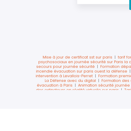
Mise à jour de certificat sst sur paris
|
tarif f
psychosociaux en journée sécurité sur Paris la
secours pour journée sécurité
|
Formation dépar
incendie évacuation sur paris ouest la défense
intervention à Levallois-Perret
|
Formation premie
La Défense avec du digital
|
Formation des 
évacuation à Paris
|
Animation sécurité journée 
des extincteurs en réalité virtuelle sur paris
|
Tar
Formation elearning sécurité incendie et évac
retraite aux gestes de premiers secours
|
For
Formation citoyen sauveteur secouriste en entrep
sécurité en entreprise avec atelier en réalité virt
formation SST et incendie à Levallois-perret
|
Ate
à Levallois-perret
|
sauveteur secouriste du t
extincteurs avec la réalité virtuelle sur Paris La D
Courbevoie
|
Formation évacuation incendie dan