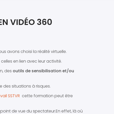
iers premiers secours
ier de Relaxation
N VIDÉO 360
s avons choisi la réalité virtuelle.
celles en lien avec leur activité.
on, des
outils de sensibilisation et/ou
re des situations à risques.
avail SSTVR
cette formation peut être
 point de vue du spectateur.En effet, là où