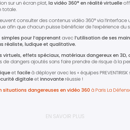
sion sur un écran plat,
la vidéo 360° en réalité virtuelle
off
 totale.
peuvent consulter des contenus vidéo 360° via l’interface u
ue afin que chacun puisse bénéficier de l’expérience du s
s
simples pour l’apprenant
avec
l’utilisation de ses ma
s réaliste, ludique et qualitative.
 virtuels, effets spéciaux, matériaux dangereux en 3D, 
 de dangers ajoutés sans faire prendre de risque à la p
ique
et
facile
à déployer avec les « équipes PREVENTIRISK s
urité digitale
et
innovante
réussie !
 situations dangereuses en vidéo 360
à Paris La Défens
EN SAVOIR PLUS