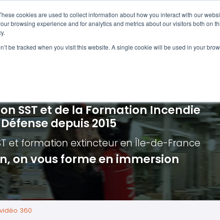
Navigation
Accueil
These cookies are used to collect information about how you interact with our webs
our browsing experience and for analytics and metrics about our visitors both on th
y.
ncendie
E-learning
Autres f
on’t be tracked when you visit this website. A single cookie will be used in your b
cerné ?
Nos modules
Formatio
Jour
vacuation incendie à distance
Incendies liés aux batteries en lithi
Formatio
Chas
vacuation incendie - Guide et Serre file
Évacuation établissements de soin
Formation
Chas
ion SST et de la Formation Incendie
quipiers de première intervention
Évacuation secteur tertiaire
Risq
a Défense depuis 2015
anipulation Extincteurs
Évacuation secteur industriel
Trav
ST et formation extincteur
en Île-de-France
ncendie en réalité augmentée
Situ
ion, on vous forme en immersion
Autr
Secu
Roue
 vidéo 360