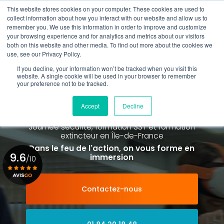
Aller
This website stores cookies on your computer. These cookies are used to
au
Rappel gratuit
collect information about how you interact with our website and allow us to
contenu
remember you. We use this information in order to improve and customize
principal
your browsing experience and for analytics and metrics about our visitors
01 84 20 18 48
both on this website and other media. To find out more about the cookies we
use, see our Privacy Policy.
If you decline, your information won’t be tracked when you visit this
website. A single cookie will be used in your browser to remember
your preference not to be tracked.
Spécialiste de la formation SST et
de la Formation Incendie
Accept
Decline
à Paris La Défense depuis 2015
Journée sécurité, formation SST et formation
extincteur
en Île-de-France
Dans le feu de l'action, on vous forme en
9.6
immersion
/10
Contactez-nous
Voir le certificat