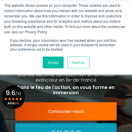
Aller
This website stores cookies on your computer. These cookies are used to
au
Rappel gratuit
collect information about how you interact with our website and allow us to
contenu
remember you. We use this information in order to improve and customize
principal
your browsing experience and for analytics and metrics about our visitors
01 84 20 18 48
both on this website and other media. To find out more about the cookies we
use, see our Privacy Policy.
If you decline, your information won’t be tracked when you visit this
website. A single cookie will be used in your browser to remember
your preference not to be tracked.
Spécialiste de la formation SST et
de la Formation Incendie
Accept
Decline
à Paris La Défense depuis 2015
Journée sécurité, formation SST et formation
extincteur
en Île-de-France
Dans le feu de l'action, on vous forme en
9.6
immersion
/10
Contactez-nous
Voir le certificat