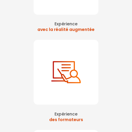
premiers secours en réalité virtuelle 360 sur paris La Défense
|
Formation à la sécurité avec réalité virtuelle à Courbevoie
|
Recyclage
sst avec réalité virtuelle sur paris La Défense
|
Formation des chargés
évacuation guide et serre file à Paris La Défense
Expérience
avec la réalité augmentée
Expérience
des formateurs