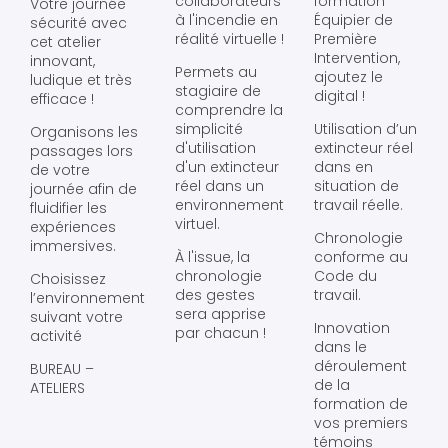
collaborateurs
formation
Votre journée
à l'incendie en
Équipier de
sécurité avec
réalité virtuelle !
Première
cet atelier
Intervention,
innovant,
Permets au
ajoutez le
ludique et très
stagiaire de
digital !
efficace !
comprendre la
simplicité
Utilisation d’un
Organisons les
d'utilisation
extincteur réel
passages lors
d'un extincteur
dans en
de votre
réel dans un
situation de
journée afin de
environnement
travail réelle.
fluidifier les
virtuel.
expériences
Chronologie
immersives.
À l'issue, la
conforme au
chronologie
Code du
Choisissez
des gestes
travail.
l’environnement
sera apprise
suivant votre
Innovation
par chacun !
activité
dans le
déroulement
BUREAU –
de la
ATELIERS
formation de
vos premiers
témoins