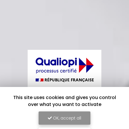
This site uses cookies and gives you control
La certification qualité a été délivrée
over what you want to activate
au titre de la catégorie d'action suivante
:
OK, accept all
ACTIONS DE FORMATION