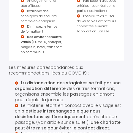
Ancrage mémoriel
Pas besoin d’espace
très efficace
extérieur pour réaliser la
partie « extinction »
Réalisme des
consignes de sécurité
Possibilité d’utiliser
comme en entreprise
de véritables extincteurs
connectés suivant
Diminuez le temps
l’application utilisée
de formation !
Des environnements
variés
(Bureaux, entrepôt,
magasin, hôtel, transport
en commun…)
Les mesures correspondantes aux
recommandations liées au COVID 19 :
La
distanciation des stagiaires se fait par une
organisation différente
des autres formations,
organisons ensemble les passages en amont
pour réguler la journée.
Le matériel étant en contact avec le visage est
en
plastique interchangeable que nous
désinfectons systématiquement
après chaque
passage. (voir article sur ce sujet ).
Une charlotte
peut être mise pour éviter le contact direct.