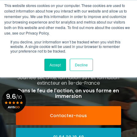
Aller
This website stores cookies on your computer. These cookies are used to
au
Rappel gratuit
collect information about how you interact with our website and allow us to
contenu
remember you. We use this information in order to improve and customize
principal
your browsing experience and for analytics and metrics about our visitors
01 84 20 18 48
both on this website and other media. To find out more about the cookies we
use, see our Privacy Policy.
If you decline, your information won’t be tracked when you visit this
website. A single cookie will be used in your browser to remember
your preference not to be tracked.
Spécialiste de la formation SST et
de la Formation Incendie
Accept
Decline
à Paris La Défense depuis 2015
Journée sécurité, formation SST et formation
extincteur
en Île-de-France
Dans le feu de l'action, on vous forme en
9.6
immersion
/10
Contactez-nous
Voir le certificat