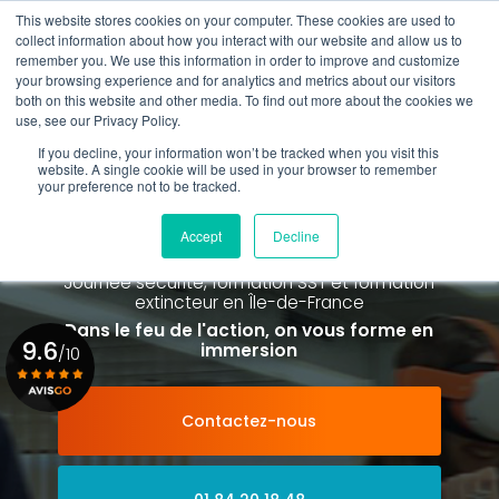
Aller
This website stores cookies on your computer. These cookies are used to
au
Rappel gratuit
collect information about how you interact with our website and allow us to
contenu
remember you. We use this information in order to improve and customize
principal
your browsing experience and for analytics and metrics about our visitors
01 84 20 18 48
both on this website and other media. To find out more about the cookies we
use, see our Privacy Policy.
If you decline, your information won’t be tracked when you visit this
website. A single cookie will be used in your browser to remember
your preference not to be tracked.
Spécialiste de la formation SST et
de la Formation Incendie
Accept
Decline
à Paris La Défense depuis 2015
Journée sécurité, formation SST et formation
extincteur
en Île-de-France
Dans le feu de l'action, on vous forme en
9.6
immersion
/10
Contactez-nous
Voir le certificat