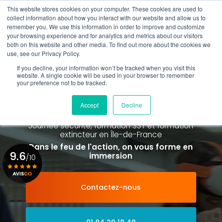
Aller
This website stores cookies on your computer. These cookies are used to
au
Rappel gratuit
collect information about how you interact with our website and allow us to
contenu
remember you. We use this information in order to improve and customize
principal
your browsing experience and for analytics and metrics about our visitors
01 84 20 18 48
both on this website and other media. To find out more about the cookies we
use, see our Privacy Policy.
If you decline, your information won’t be tracked when you visit this
website. A single cookie will be used in your browser to remember
your preference not to be tracked.
Spécialiste de la formation SST et
de la Formation Incendie
Accept
Decline
à Paris La Défense depuis 2015
Journée sécurité, formation SST et formation
extincteur
en Île-de-France
Dans le feu de l'action, on vous forme en
9.6
immersion
/10
Contactez-nous
Voir le certificat