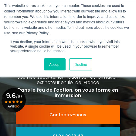
Aller
This website stores cookies on your computer. These cookies are used to
au
Rappel gratuit
collect information about how you interact with our website and allow us to
contenu
remember you. We use this information in order to improve and customize
principal
your browsing experience and for analytics and metrics about our visitors
01 84 20 18 48
both on this website and other media. To find out more about the cookies we
use, see our Privacy Policy.
If you decline, your information won’t be tracked when you visit this
website. A single cookie will be used in your browser to remember
your preference not to be tracked.
Spécialiste de la formation SST et
de la Formation Incendie
Accept
Decline
à Paris La Défense depuis 2015
Journée sécurité, formation SST et formation
extincteur
en Île-de-France
Dans le feu de l'action, on vous forme en
9.6
immersion
/10
Contactez-nous
Voir le certificat