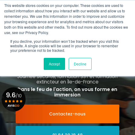
Aller
This website stores cookies on your computer. These cookies are used to
au
Rappel gratuit
collect information about how you interact with our website and allow us to
contenu
remember you. We use this information in order to improve and customize
principal
your browsing experience and for analytics and metrics about our visitors
01 84 20 18 48
both on this website and other media. To find out more about the cookies we
use, see our Privacy Policy.
If you decline, your information won’t be tracked when you visit this
website. A single cookie will be used in your browser to remember
your preference not to be tracked.
Spécialiste de la formation SST et
de la Formation Incendie
Accept
Decline
à Paris La Défense depuis 2015
Journée sécurité, formation SST et formation
extincteur
en Île-de-France
Dans le feu de l'action, on vous forme en
9.6
immersion
/10
Contactez-nous
Voir le certificat