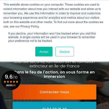
Aller
This website stores cookies on your computer. These cookies are used to
au
Rappel gratuit
collect information about how you interact with our website and allow us to
contenu
remember you. We use this information in order to improve and customize
principal
your browsing experience and for analytics and metrics about our visitors
01 84 20 18 48
both on this website and other media. To find out more about the cookies we
use, see our Privacy Policy.
If you decline, your information won’t be tracked when you visit this
website. A single cookie will be used in your browser to remember
your preference not to be tracked.
Spécialiste de la formation SST et
de la Formation Incendie
Accept
Decline
à Paris La Défense depuis 2015
Journée sécurité, formation SST et formation
extincteur
en Île-de-France
Dans le feu de l'action, on vous forme en
9.6
immersion
/10
Contactez-nous
Voir le certificat