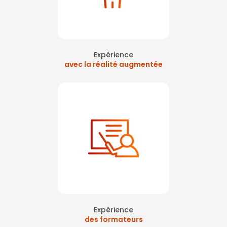
Formation évacuation incendie dans un IGH à La Défense
|
Formation
équipe locale de sécurité incendie La Défense
|
formation équipier de
première intervention sur paris
|
obligation de formation incendie en
entreprise Paris La Défense
|
Présentation formation réalité virtuelle
comité preventeurs ile de France
|
Apprendre les premiers secours en
réalité virtuelle 360 sur paris La Défense
Expérience
avec la réalité augmentée
Expérience
des formateurs