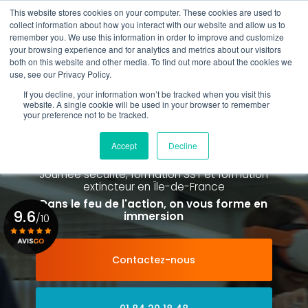
Aller
This website stores cookies on your computer. These cookies are used to
au
Rappel gratuit
collect information about how you interact with our website and allow us to
contenu
remember you. We use this information in order to improve and customize
principal
your browsing experience and for analytics and metrics about our visitors
01 84 20 18 48
both on this website and other media. To find out more about the cookies we
use, see our Privacy Policy.
If you decline, your information won’t be tracked when you visit this
website. A single cookie will be used in your browser to remember
your preference not to be tracked.
Spécialiste de la formation SST et
de la Formation Incendie
Accept
Decline
à Paris La Défense depuis 2015
Journée sécurité, formation SST et formation
extincteur
en Île-de-France
Dans le feu de l'action, on vous forme en
9.6
immersion
/10
Contactez-nous
Voir le certificat