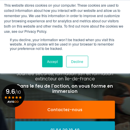
Aller
This website stores cookies on your computer. These cookies are used to
au
Rappel gratuit
collect information about how you interact with our website and allow us to
contenu
remember you. We use this information in order to improve and customize
principal
your browsing experience and for analytics and metrics about our visitors
01 84 20 18 48
both on this website and other media. To find out more about the cookies we
use, see our Privacy Policy.
If you decline, your information won’t be tracked when you visit this
website. A single cookie will be used in your browser to remember
your preference not to be tracked.
Spécialiste de la formation SST et
de la Formation Incendie
Accept
Decline
à Paris La Défense depuis 2015
Journée sécurité, formation SST et formation
extincteur
en Île-de-France
Dans le feu de l'action, on vous forme en
9.6
immersion
/10
Contactez-nous
Voir le certificat