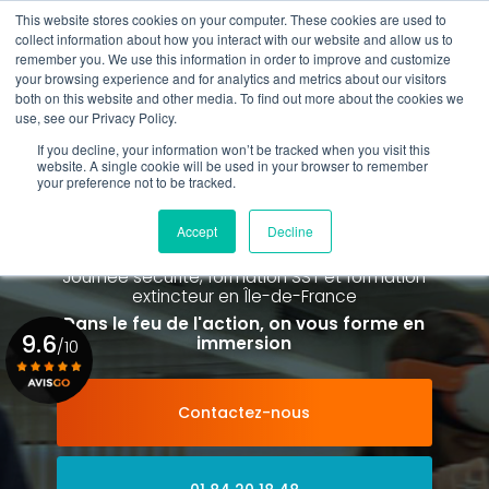
Aller
This website stores cookies on your computer. These cookies are used to
au
Rappel gratuit
collect information about how you interact with our website and allow us to
contenu
remember you. We use this information in order to improve and customize
principal
your browsing experience and for analytics and metrics about our visitors
01 84 20 18 48
both on this website and other media. To find out more about the cookies we
use, see our Privacy Policy.
If you decline, your information won’t be tracked when you visit this
website. A single cookie will be used in your browser to remember
your preference not to be tracked.
Spécialiste de la formation SST et
de la Formation Incendie
Accept
Decline
à Paris La Défense depuis 2015
Journée sécurité, formation SST et formation
extincteur
en Île-de-France
Dans le feu de l'action, on vous forme en
9.6
immersion
/10
Contactez-nous
Voir le certificat