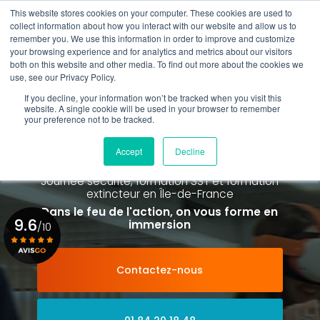
Aller
This website stores cookies on your computer. These cookies are used to
au
Rappel gratuit
collect information about how you interact with our website and allow us to
contenu
remember you. We use this information in order to improve and customize
principal
your browsing experience and for analytics and metrics about our visitors
01 84 20 18 48
both on this website and other media. To find out more about the cookies we
use, see our Privacy Policy.
If you decline, your information won’t be tracked when you visit this
website. A single cookie will be used in your browser to remember
your preference not to be tracked.
Spécialiste de la formation SST et
de la Formation Incendie
Accept
Decline
à Paris La Défense depuis 2015
Journée sécurité, formation SST et formation
extincteur
en Île-de-France
Dans le feu de l'action, on vous forme en
9.6
immersion
/10
Contactez-nous
Voir le certificat