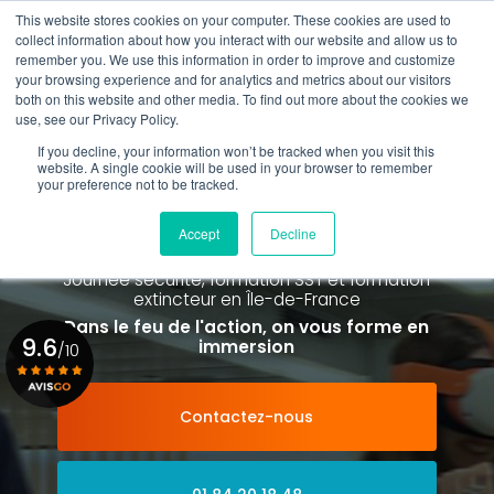
Aller
This website stores cookies on your computer. These cookies are used to
au
Rappel gratuit
collect information about how you interact with our website and allow us to
contenu
remember you. We use this information in order to improve and customize
principal
your browsing experience and for analytics and metrics about our visitors
01 84 20 18 48
both on this website and other media. To find out more about the cookies we
use, see our Privacy Policy.
If you decline, your information won’t be tracked when you visit this
website. A single cookie will be used in your browser to remember
your preference not to be tracked.
Spécialiste de la formation SST et
de la Formation Incendie
Accept
Decline
à Paris La Défense depuis 2015
Journée sécurité, formation SST et formation
extincteur
en Île-de-France
Dans le feu de l'action, on vous forme en
9.6
immersion
/10
Contactez-nous
Voir le certificat