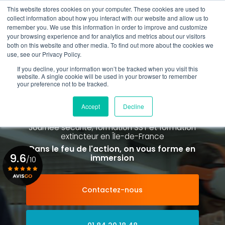
Aller
This website stores cookies on your computer. These cookies are used to
au
Rappel gratuit
collect information about how you interact with our website and allow us to
contenu
remember you. We use this information in order to improve and customize
principal
your browsing experience and for analytics and metrics about our visitors
01 84 20 18 48
both on this website and other media. To find out more about the cookies we
use, see our Privacy Policy.
If you decline, your information won’t be tracked when you visit this
website. A single cookie will be used in your browser to remember
your preference not to be tracked.
Spécialiste de la formation SST et
de la Formation Incendie
Accept
Decline
à Paris La Défense depuis 2015
Journée sécurité, formation SST et formation
extincteur
en Île-de-France
Dans le feu de l'action, on vous forme en
9.6
immersion
/10
Contactez-nous
Voir le certificat