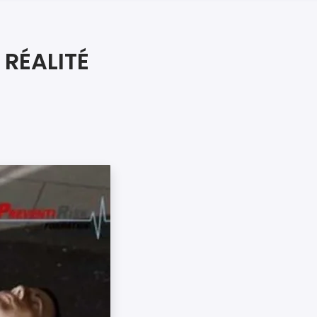
iers premiers secours
ier de Relaxation
RÉALITÉ