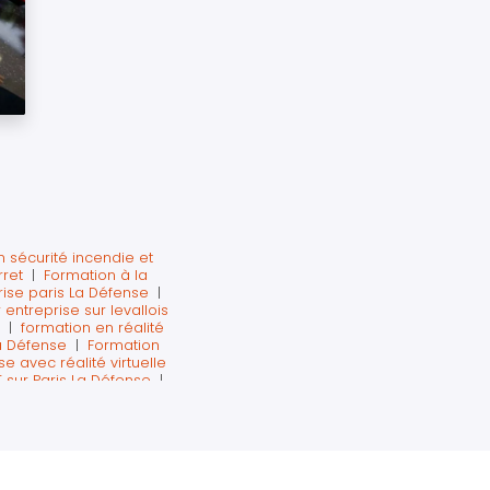
 sécurité incendie et
rret
|
Formation à la
rise paris La Défense
|
 entreprise sur levallois
|
formation en réalité
a Défense
|
Formation
e avec réalité virtuelle
sur Paris La Défense
|
évention HSE premiers
t la retraite sur Paris
ion des extincteurs en
lly La Défense paris
|
iers secours en réalité
virtuelle
|
EPI VR la