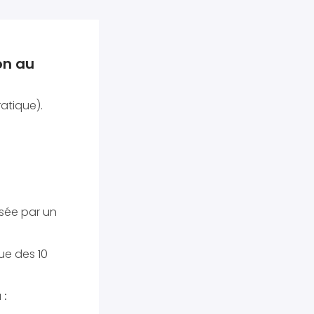
ion au
ratique).
sée par un
ue des 10
 :