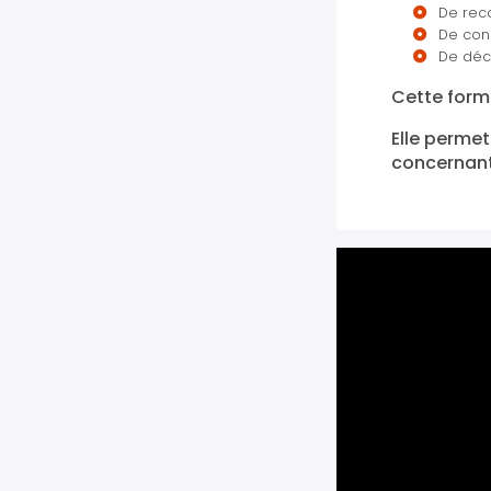
De rec
De conna
De déc
Cette forma
Elle perme
concernant