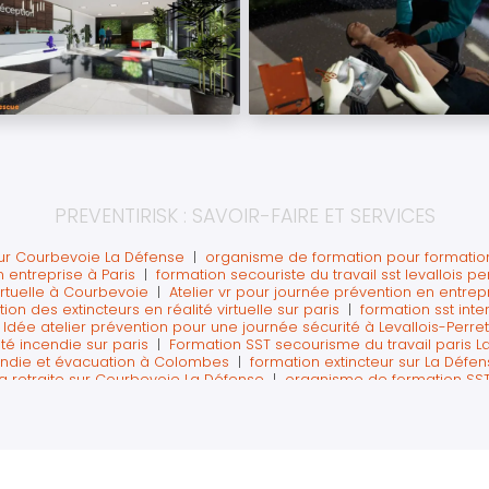
PREVENTIRISK : SAVOIR-FAIRE ET SERVICES
sur Courbevoie La Défense
|
organisme de formation pour formation
 entreprise à Paris
|
formation secouriste du travail sst levallois pe
irtuelle à Courbevoie
|
Atelier vr pour journée prévention en entrep
on des extincteurs en réalité virtuelle sur paris
|
formation sst inter
|
Idée atelier prévention pour une journée sécurité à Levallois-Perret
ité incendie sur paris
|
Formation SST secourisme du travail paris L
cendie et évacuation à Colombes
|
formation extincteur sur La Défens
a retraite sur Courbevoie La Défense
|
organisme de formation SST 
s avec la réalité virtuelle sur Paris La Défense
|
Atelier journée pr
hasse aux risques à Puteaux
|
Former les salariés au secourisme avan
curité incendie et premiers secours Asnières
|
Formation manipulat
ris
|
formation extincteur avec exercice en réalité virtuelle sur Neui
ne journée prévention HSE sur paris la défense
|
Apprendre les prem
aris La Défense
|
la prévention des accidents sur chantier en réalité 