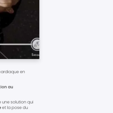
cardiaque en
ion au
 une solution qui
e
et la pose du