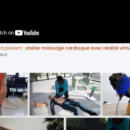
à présent :
atelier massage cardiaque avec réalité virtu
eur.