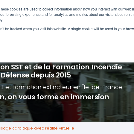
Navigation
Accueil
These cookies are used to collect information about how you interact with our webs
our browsing experience and for analytics and metrics about our visitors both on th
y.
ncendie
E-learning
Autres f
on’t be tracked when you visit this website. A single cookie will be used in your b
cerné ?
Nos modules
Formatio
Jour
vacuation incendie à distance
Incendies liés aux batteries en lithi
Formatio
Chas
vacuation incendie - Guide et Serre file
Évacuation établissements de soin
Formation
Chas
ion SST et de la Formation Incendie
quipiers de première intervention
Évacuation secteur tertiaire
Risq
a Défense depuis 2015
anipulation Extincteurs
Évacuation secteur industriel
Trav
ST et formation extincteur
en Île-de-France
ncendie en réalité augmentée
Situ
ion, on vous forme en immersion
Autr
Secu
Roue
ssage cardiaque avec réalité virtuelle