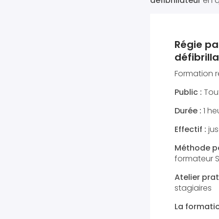
défibrillateur
en q
Régie par
défibrill
Formation r
Public :
Tout
Durée :
1 he
Effectif :
ju
Méthode p
formateur 
Atelier prat
stagiaires
La formatio