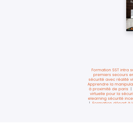
Formation SST intra 
premiers secours en
sécurité avec réalité v
Apprendre la manipulati
à proximité de paris
virtuelle pour la sécur
elearning sécurité in
|
Formation départ à l
Former aux extincteur
secours incendie et c
Ouest
|
formation sé
réalité virtuelle sur Pa
atelier sécurité pour u
virtuelle 360 sur p