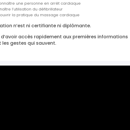
onnaître une personne en arrêt cardiaque
ître l’utilisation du défibrillateur
ouvrir la pratique du massage cardiaque
tion n’est ni certifiante ni diplômante.
t d’avoir accès rapidement aux premières informations
 les gestes qui sauvent.