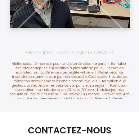
PREVENTIRISK : SAVOIR-FAIRE ET SERVICES
Atelier sécurité incendie pour une journée sécurité paris
|
formation
sst inter entreprise sur levallois à proximité de paris
|
formation
extincteur sur La Défense avec réalité virtuelle
|
Atelier sécurité
incendie secourisme pour journée sécurité à Courbevoie
|
centre de
formation secourisme et incendie proche levallois
|
formation aux
gestes qui sauvent en entreprise sur paris et sa région
|
Formation
évacuation incendie dans un IGH à La Défense
|
Atelier journée
sécurité en réalité virtuelle sur Courbevoie La Défense
|
atelier sécurité
pour une journée prévention HSE sur paris la défense
|
Atelier
innovant pour journée prévention EHS à Courbevoie
|
Formation
secourisme réalité augmentée sur paris
|
Formation citoyen
sauveteur secouriste en entreprise sur paris La Défense
|
sensibilisation sur les premiers secours pour journée sécurité
|
formation équipier de première intervention sur paris
|
Sensibilisation
au massage cardiaque en réalité virtuelle sur Levallois Perret
|
CONTACTEZ-NOUS
premiers secours sur paris ouest la défense
|
organisme de formation
SST sur Paris La Défense
|
Formation SST intra sur Courbevoie La
Défense
|
Atelier extincteur en réalité virtuelle safety day paris La