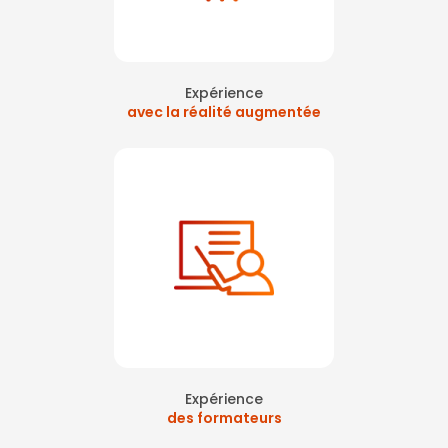
cas de départ de feu et évacuation à Paris
|
Formation sécurité
passeport prévention obligatoire
|
Formation des chargés évacuation
guide et serre file à Paris La Défense
|
Formation à la sécurité avec
réalité virtuelle à Courbevoie
|
Formation SST intra sur Paris Ouest
avec réalité virtuelle
|
Formation secourisme départ à la retraite
Levallois Perret
Expérience
avec la réalité augmentée
Expérience
des formateurs