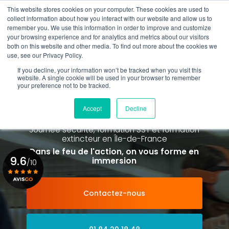
Aller
This website stores cookies on your computer. These cookies are used to
au
Rappel gratuit
collect information about how you interact with our website and allow us to
contenu
remember you. We use this information in order to improve and customize
principal
your browsing experience and for analytics and metrics about our visitors
01 84 20 18 48
both on this website and other media. To find out more about the cookies we
use, see our Privacy Policy.
If you decline, your information won’t be tracked when you visit this
website. A single cookie will be used in your browser to remember
your preference not to be tracked.
Spécialiste de la formation SST et
de la Formation Incendie
Accept
Decline
à Paris La Défense depuis 2015
Journée sécurité, formation SST et formation
extincteur
en Île-de-France
Dans le feu de l'action, on vous forme en
9.6
immersion
/10
Contactez-nous
Voir le certificat