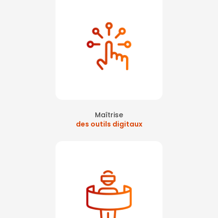
levallois perret
|
Formation premiers secours sst avec réalité virtuelle
pour agir en cas d'accident à Nanterre
|
formation sst sur beauvais
en intra entreprise
|
Présentation formation réalité virtuelle comité
preventeurs ile de France
|
Animation sécurité journée sécurité paris
La Défense
|
formation extincteurs sur paris ouest la défense
|
Atelier
premiers secours pour une journée sécurité à Colombes
|
Former aux
extincteurs avec la réalité virtuelle sur Paris La Défense
|
Formation
sécurité en entreprise sur paris La Défense
|
Atelier chasse aux
risques pour safety day à Levallois-Perret
|
recyclage des secouriste
du travail sur La Défense avec du digital
|
Formation des SST sur paris
La Défense
|
Réalité virtuelle chasse aux risques journée sécurité à
Paris La Défense
|
Formation elearning sécurité incendie et
évacuation à Colombes
|
Mise en situation en réalité virtuelle pour
formation SST et incendie à Levallois-perret
|
Chasse aux risque en
réalité virtuelle journée sécurité à Nanterre
|
Apprendre les premiers
secours en réalité virtuelle 360 sur paris La Défense
|
Premiers
secours en réalité virtuelle sur La Défense
|
Mise à jour de certificat
Maîtrise
sst sur paris
|
journée sécurité sur paris ouest la défense
|
des outils digitaux
formation des équipiers de première intervention sur La Défense
|
Atelier pour la journée mondiale de la sécurité en entreprise à Nanterre
|
formation évacuation incendie sur Paris La Défense
|
formation
extincteur avec extincteur virtuels sur paris ouest
|
Faire une
formation prévention sécurité sur paris
|
Idée atelier prévention pour
une journée sécurité à Levallois-Perret
|
formation extincteur avec
exercice en réalité virtuelle sur Neuilly La Défense paris
|
formation
secourisme du travail intra entreprise sur paris
|
Atelier journée
prévention HSE premiers secours incendie et chasse aux risques à
Puteaux
|
Formation des salariés à l’évacuation incendie sur paris La
Défense
|
Sensibilisation aux gestes de premiers secours en réalité
virtuelle à Courbevoie
|
sensibiliser au harcèlement moral journée
sécurité sur Paris
|
organisation journée sécurité en entreprise avec
atelier en réalité virtuelle sur Paris
|
formation de la conduite à tenir en