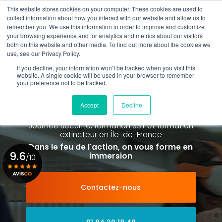
Aller
This website stores cookies on your computer. These cookies are used to
au
Rappel gratuit
collect information about how you interact with our website and allow us to
contenu
remember you. We use this information in order to improve and customize
principal
your browsing experience and for analytics and metrics about our visitors
01 84 20 18 48
both on this website and other media. To find out more about the cookies we
use, see our Privacy Policy.
If you decline, your information won’t be tracked when you visit this
website. A single cookie will be used in your browser to remember
your preference not to be tracked.
Spécialiste de la formation SST et
de la Formation Incendie
Accept
Decline
à Paris La Défense depuis 2015
Journée sécurité, formation SST et formation
extincteur
en Île-de-France
Dans le feu de l'action, on vous forme en
9.6
immersion
/10
Contactez-nous
Voir le certificat