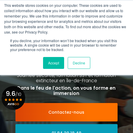
Aller
This website stores cookies on your computer. These cookies are used to
au
Rappel gratuit
collect information about how you interact with our website and allow us to
contenu
remember you. We use this information in order to improve and customize
principal
your browsing experience and for analytics and metrics about our visitors
01 84 20 18 48
both on this website and other media. To find out more about the cookies we
use, see our Privacy Policy.
If you decline, your information won’t be tracked when you visit this
website. A single cookie will be used in your browser to remember
your preference not to be tracked.
Spécialiste de la formation SST et
de la Formation Incendie
Accept
Decline
à Paris La Défense depuis 2015
Journée sécurité, formation SST et formation
extincteur
en Île-de-France
Dans le feu de l'action, on vous forme en
9.6
immersion
/10
Contactez-nous
Voir le certificat