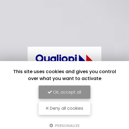
This site uses cookies and gives you control
over what you want to activate
OK, accept all
La certification qualité a été délivrée
au titre de la catégorie d'action suivante
Deny all cookies
:
ACTIONS DE FORMATION
PERSONALIZE