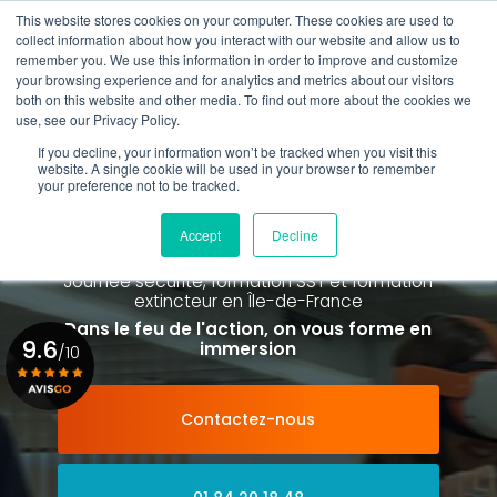
Aller
This website stores cookies on your computer. These cookies are used to
au
Rappel gratuit
collect information about how you interact with our website and allow us to
contenu
remember you. We use this information in order to improve and customize
principal
your browsing experience and for analytics and metrics about our visitors
01 84 20 18 48
both on this website and other media. To find out more about the cookies we
use, see our Privacy Policy.
If you decline, your information won’t be tracked when you visit this
website. A single cookie will be used in your browser to remember
your preference not to be tracked.
Spécialiste de la formation SST et
de la Formation Incendie
Accept
Decline
à Paris La Défense depuis 2015
Journée sécurité, formation SST et formation
extincteur
en Île-de-France
Dans le feu de l'action, on vous forme en
9.6
immersion
/10
Contactez-nous
Voir le certificat