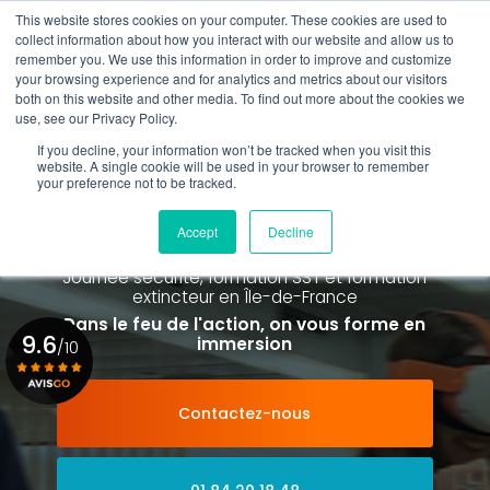
Aller
This website stores cookies on your computer. These cookies are used to
au
Rappel gratuit
collect information about how you interact with our website and allow us to
contenu
remember you. We use this information in order to improve and customize
principal
your browsing experience and for analytics and metrics about our visitors
01 84 20 18 48
both on this website and other media. To find out more about the cookies we
use, see our Privacy Policy.
If you decline, your information won’t be tracked when you visit this
website. A single cookie will be used in your browser to remember
your preference not to be tracked.
Spécialiste de la formation SST et
de la Formation Incendie
Accept
Decline
à Paris La Défense depuis 2015
Journée sécurité, formation SST et formation
extincteur
en Île-de-France
Dans le feu de l'action, on vous forme en
9.6
immersion
/10
Contactez-nous
Voir le certificat