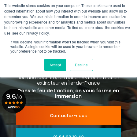
Aller
This website stores cookies on your computer. These cookies are used to
au
Rappel gratuit
collect information about how you interact with our website and allow us to
contenu
remember you. We use this information in order to improve and customize
principal
your browsing experience and for analytics and metrics about our visitors
01 84 20 18 48
both on this website and other media. To find out more about the cookies we
use, see our Privacy Policy.
If you decline, your information won’t be tracked when you visit this
website. A single cookie will be used in your browser to remember
your preference not to be tracked.
Spécialiste de la formation SST et
de la Formation Incendie
Accept
Decline
à Paris La Défense depuis 2015
Journée sécurité, formation SST et formation
extincteur
en Île-de-France
Dans le feu de l'action, on vous forme en
9.6
immersion
/10
Contactez-nous
Voir le certificat