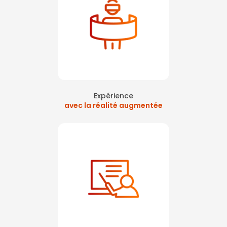
Neuilly La Défense paris
|
Sensibilisation aux gestes de premiers
secours en réalité virtuelle à Courbevoie
|
former les salariés partant à
la retraite aux gestes de premiers secours
|
sensibiliser au
harcèlement moral journée sécurité sur Paris
|
formation sst inter
entreprise sur levallois à proximité de paris
|
Atelier vr pour journée
prévention en entreprise paris La Défense
|
sensibilisation sur les
premiers secours pour journée sécurité
|
sauveteur secouriste du
travail paris ouest la défense
|
Atelier innovant pour journée
prévention EHS à Courbevoie
|
journée sécurité sur paris ouest la
défense
|
Apprendre la manipulation des extincteurs en réalité
virtuelle sur paris
|
Formation premiers secours sst avec réalité
virtuelle pour agir en cas d'accident à Nanterre
|
formation santé
sécurité sur Paris avec réalité virtuelle
Expérience
avec la réalité augmentée