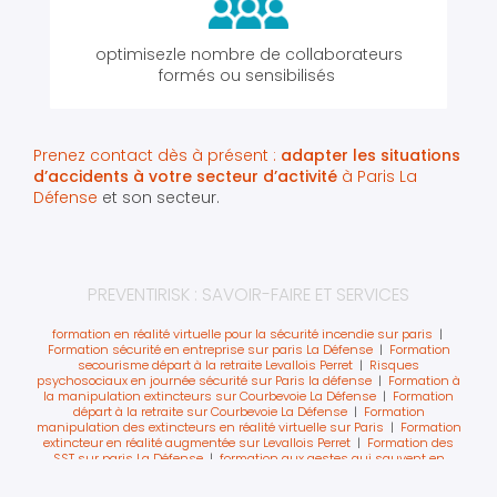
optimisezle nombre de collaborateurs
formés ou sensibilisés
Prenez contact dès à présent :
adapter les situations
d’accidents à votre secteur d’activité
à Paris La
Défense
et son secteur.
PREVENTIRISK : SAVOIR-FAIRE ET SERVICES
formation en réalité virtuelle pour la sécurité incendie sur paris
|
Formation sécurité en entreprise sur paris La Défense
|
Formation
secourisme départ à la retraite Levallois Perret
|
Risques
psychosociaux en journée sécurité sur Paris la défense
|
Formation à
la manipulation extincteurs sur Courbevoie La Défense
|
Formation
départ à la retraite sur Courbevoie La Défense
|
Formation
manipulation des extincteurs en réalité virtuelle sur Paris
|
Formation
extincteur en réalité augmentée sur Levallois Perret
|
Formation des
SST sur paris La Défense
|
formation aux gestes qui sauvent en
entreprise sur paris et sa région
|
Formation SST intra sur Courbevoie
La Défense
|
formation des équipiers de première intervention sur La