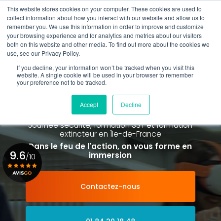
Aller
This website stores cookies on your computer. These cookies are used to
au
Rappel gratuit
collect information about how you interact with our website and allow us to
contenu
remember you. We use this information in order to improve and customize
principal
your browsing experience and for analytics and metrics about our visitors
01 84 20 18 48
both on this website and other media. To find out more about the cookies we
use, see our Privacy Policy.
If you decline, your information won’t be tracked when you visit this
website. A single cookie will be used in your browser to remember
your preference not to be tracked.
Spécialiste de la formation SST et
de la Formation Incendie
Accept
Decline
à Paris La Défense depuis 2015
Journée sécurité, formation SST et formation
extincteur
en Île-de-France
Dans le feu de l'action, on vous forme en
9.6
immersion
/10
Contactez-nous
Voir le certificat