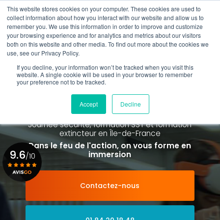
Aller
This website stores cookies on your computer. These cookies are used to
au
collect information about how you interact with our website and allow us to
contenu
remember you. We use this information in order to improve and customize
principal
your browsing experience and for analytics and metrics about our visitors
01 84 20 18 48
both on this website and other media. To find out more about the cookies we
use, see our Privacy Policy.
If you decline, your information won’t be tracked when you visit this
website. A single cookie will be used in your browser to remember
your preference not to be tracked.
Spécialiste de la formation SST et
de la Formation Incendie
Accept
Decline
à Paris La Défense depuis 2015
Journée sécurité, formation SST et formation
extincteur
en Île-de-France
Dans le feu de l'action, on vous forme en
9.6
immersion
/10
Contactez-nous
Voir le certificat