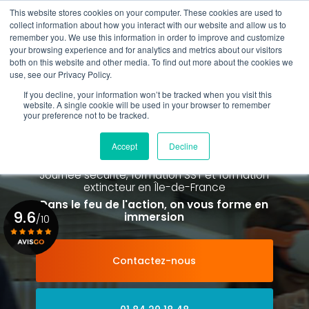
Aller
This website stores cookies on your computer. These cookies are used to
au
collect information about how you interact with our website and allow us to
contenu
remember you. We use this information in order to improve and customize
principal
your browsing experience and for analytics and metrics about our visitors
01 84 20 18 48
both on this website and other media. To find out more about the cookies we
use, see our Privacy Policy.
If you decline, your information won’t be tracked when you visit this
website. A single cookie will be used in your browser to remember
your preference not to be tracked.
Spécialiste de la formation SST et
de la Formation Incendie
Accept
Decline
à Paris La Défense depuis 2015
Journée sécurité, formation SST et formation
extincteur
en Île-de-France
Dans le feu de l'action, on vous forme en
9.6
immersion
/10
Contactez-nous
Voir le certificat