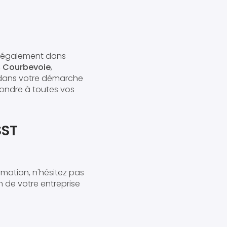
ns également dans
,
Courbevoie
,
r dans votre démarche
pondre à toutes vos
SST
mation, n'hésitez pas
n de votre entreprise