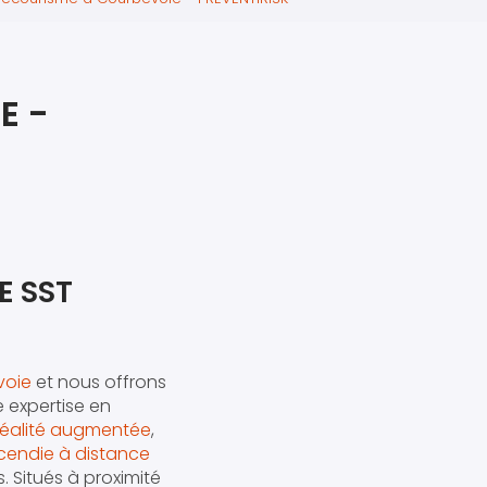
iers premiers secours
ier de Relaxation
E -
E SST
voie
et nous offrons
e expertise en
réalité augmentée
,
cendie à distance
 Situés à proximité