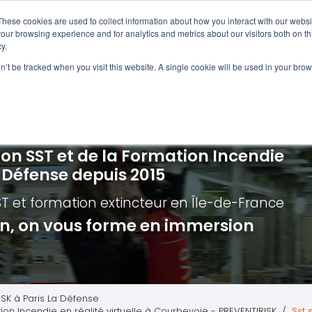
Navigation
Accueil
These cookies are used to collect information about how you interact with our webs
our browsing experience and for analytics and metrics about our visitors both on th
y.
ncendie
E-learning
Autres f
on’t be tracked when you visit this website. A single cookie will be used in your b
cerné ?
Nos modules
Formatio
Jour
vacuation incendie à distance
Incendies liés aux batteries en lithi
Formatio
Chas
vacuation incendie - Guide et Serre file
Évacuation établissements de soin
Formation
Chas
ion SST et de la Formation Incendie
quipiers de première intervention
Évacuation secteur tertiaire
Risq
a Défense depuis 2015
anipulation Extincteurs
Évacuation secteur industriel
Trav
ST et formation extincteur
en Île-de-France
ncendie en réalité augmentée
Situ
ion, on vous forme en immersion
Autr
Secu
Roue
ISK à Paris La Défense
ion Incendie en réalité virtuelle à Courbevoie - PREVENTIRISK
Sst 