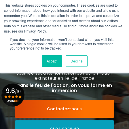
Aller
This website stores cookies on your computer. These cookies are used to
au
collect information about how you interact with our website and allow us to
contenu
remember you. We use this information in order to improve and customize
principal
your browsing experience and for analytics and metrics about our visitors
01 84 20 18 48
both on this website and other media. To find out more about the cookies we
use, see our Privacy Policy.
If you decline, your information won’t be tracked when you visit this
website. A single cookie will be used in your browser to remember
your preference not to be tracked.
Spécialiste de la formation SST et
de la Formation Incendie
Accept
Decline
à Paris La Défense depuis 2015
Journée sécurité, formation SST et formation
extincteur
en Île-de-France
Dans le feu de l'action, on vous forme en
9.6
immersion
/10
Contactez-nous
Voir le certificat