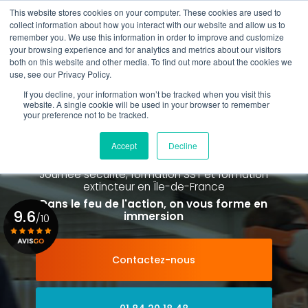
Aller
This website stores cookies on your computer. These cookies are used to
au
collect information about how you interact with our website and allow us to
contenu
remember you. We use this information in order to improve and customize
principal
your browsing experience and for analytics and metrics about our visitors
01 84 20 18 48
both on this website and other media. To find out more about the cookies we
use, see our Privacy Policy.
If you decline, your information won’t be tracked when you visit this
website. A single cookie will be used in your browser to remember
your preference not to be tracked.
Spécialiste de la formation SST et
de la Formation Incendie
Accept
Decline
à Paris La Défense depuis 2015
Journée sécurité, formation SST et formation
extincteur
en Île-de-France
Dans le feu de l'action, on vous forme en
9.6
immersion
/10
Contactez-nous
Voir le certificat