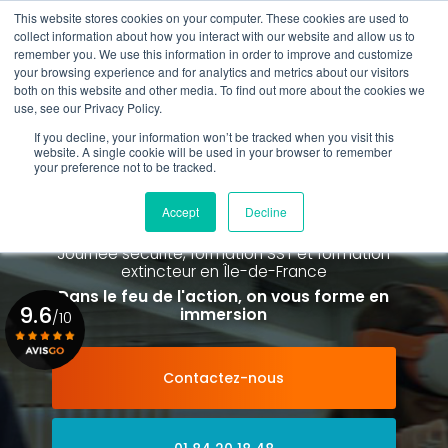
Aller
This website stores cookies on your computer. These cookies are used to
au
collect information about how you interact with our website and allow us to
contenu
remember you. We use this information in order to improve and customize
principal
your browsing experience and for analytics and metrics about our visitors
01 84 20 18 48
both on this website and other media. To find out more about the cookies we
use, see our Privacy Policy.
If you decline, your information won’t be tracked when you visit this
website. A single cookie will be used in your browser to remember
your preference not to be tracked.
Spécialiste de la formation SST et
de la Formation Incendie
Accept
Decline
à Paris La Défense depuis 2015
Journée sécurité, formation SST et formation
extincteur
en Île-de-France
Dans le feu de l'action, on vous forme en
9.6
immersion
/10
Contactez-nous
Voir le certificat