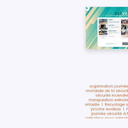
organisation journée 
mondiale de la sécuri
sécurité incendie
manipulation extinct
virtuelle
|
Recyclage ss
proche levallois
|
journée sécurité à 
extincteur avec extinct
|
Formation aux premi
entreprise sur paris 