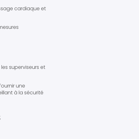
assage cardiaque et
 mesures
 les superviseurs et
fournir une
illant à la sécurité
S