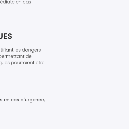
médiate en cas
QUES
tifiant les dangers
 permettant de
ègues pourraient être
ns en cas d'urgence
,