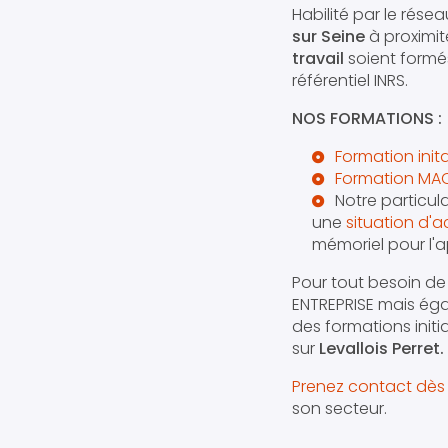
Habilité par le rése
sur Seine
à proximit
travail
soient form
référentiel INRS.
NOS FORMATIONS :
Formation init
Formation MA
Notre particula
une
situation d'a
mémoriel pour l'a
Pour tout besoin d
ENTREPRISE mais éga
des formations init
sur
Levallois Perret.
Prenez contact dès 
son secteur.