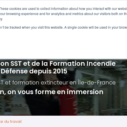
Navigation
Accueil
These cookies are used to collect information about how you interact with our webs
our browsing experience and for analytics and metrics about our visitors both on th
y.
ncendie
E-learning
Autres f
on’t be tracked when you visit this website. A single cookie will be used in your b
cerné ?
Nos modules
Formatio
Jour
vacuation incendie à distance
Incendies liés aux batteries en lithi
Formatio
Chas
vacuation incendie - Guide et Serre file
Évacuation établissements de soin
Formation
Chas
ion SST et de la Formation Incendie
quipiers de première intervention
Évacuation secteur tertiaire
Risq
a Défense depuis 2015
anipulation Extincteurs
Évacuation secteur industriel
Trav
ST et formation extincteur
en Île-de-France
ncendie en réalité augmentée
Situ
ion, on vous forme en immersion
Autr
Secu
Roue
e du travail