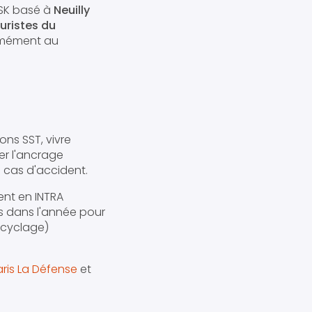
ISK basé à
Neuilly
uristes du
rmément au
ions SST, vivre
r l'ancrage
n cas d'accident.
ent en INTRA
s dans l'année pour
ecyclage)
ris La Défense
et