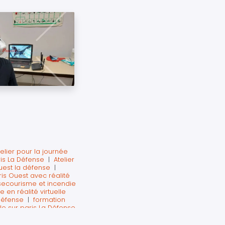
telier pour la journée
is La Défense
|
Atelier
ouest la défense
|
ris Ouest avec réalité
secourisme et incendie
 en réalité virtuelle
 défense
|
formation
le sur paris La Défense
gestes qui sauvent en
 sécurité
|
formation