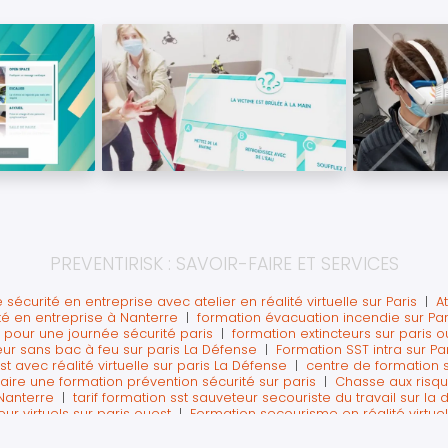
PREVENTIRISK : SAVOIR-FAIRE ET SERVICES
sécurité en entreprise avec atelier en réalité virtuelle sur Paris
|
A
té en entreprise à Nanterre
|
formation évacuation incendie sur Par
 pour une journée sécurité paris
|
formation extincteurs sur paris 
eur sans bac à feu sur paris La Défense
|
Formation SST intra sur Pa
t avec réalité virtuelle sur paris La Défense
|
centre de formation 
Faire une formation prévention sécurité sur paris
|
Chasse aux risque
Nanterre
|
tarif formation sst sauveteur secouriste du travail sur la
eur virtuels sur paris ouest
|
Formation secourisme en réalité virtuel
ers secours pour les salariés partant à la retraite
|
formation aux 
et sa région
|
sensibilisation sur les premiers secours pour journée