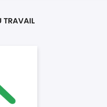
iers premiers secours
ier de Relaxation
U TRAVAIL