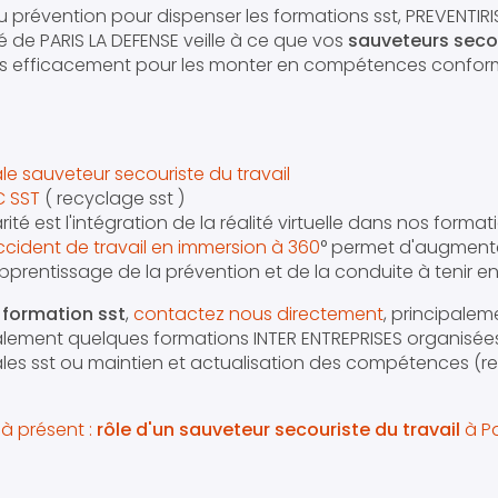
au prévention pour dispenser les formations sst, PREVENTIR
é de PARIS LA DEFENSE veille à ce que vos
sauveteurs seco
és efficacement pour les monter en compétences confo
ale sauveteur secouriste du travail
C SST
( recyclage sst )
rité est l'intégration de la réalité virtuelle dans nos format
ccident de travail en immersion à 360
° permet d'augmente
pprentissage de la prévention et de la conduite à tenir e
e
formation sst
,
contactez nous directement
, principalem
lement quelques formations INTER ENTREPRISES organisée
iales sst ou maintien et actualisation des compétences (r
à présent :
rôle d'un sauveteur secouriste du travail
à Pa