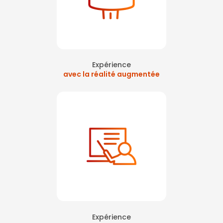
levallois perret
|
formation extincteur avec extincteur virtuels sur paris
ouest
|
organisme de formation pour formation sécurité incendie et
premiers secours en entreprise à Paris
|
Mise à jour de certificat sst
sur paris
|
recyclage des secouriste du travail sur La Défense avec du
digital
|
Réalité virtuelle chasse aux risques journée sécurité à Paris
La Défense
|
Formation des sauveteurs secouristes du travail paris La
Défense
|
formation sécurité incendie et premiers secours Asnières
|
Formation extinction feu sur Paris Ouest La Défense
Expérience
avec la réalité augmentée
Expérience