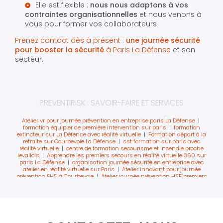
Elle est flexible :
nous nous adaptons à vos
contraintes organisationnelles
et nous venons à
vous pour former vos collaborateurs
Prenez contact dès à présent :
une journée sécurité
pour booster la sécurité
à Paris La Défense
et son
secteur.
PREVENTIRISK : SAVOIR-FAIRE ET SERVICES
Atelier vr pour journée prévention en entreprise paris La Défense
|
formation équipier de première intervention sur paris
|
formation
extincteur sur La Défense avec réalité virtuelle
|
Formation départ à la
retraite sur Courbevoie La Défense
|
sst formation sur paris avec
réalité virtuelle
|
centre de formation secourisme et incendie proche
levallois
|
Apprendre les premiers secours en réalité virtuelle 360 sur
paris La Défense
|
organisation journée sécurité en entreprise avec
atelier en réalité virtuelle sur Paris
|
Atelier innovant pour journée
prévention EHS à Courbevoie
|
Atelier journée prévention HSE premiers
secours incendie et chasse aux risques à Puteaux
|
Formation des
chargés évacuation guide et serre file à Paris La Défense
|
Formation
sécurité en entreprise sur paris La Défense
|
Formation extincteur en
réalité augmentée sur Levallois Perret
|
Sensibilisation au massage
cardiaque en réalité virtuelle sur Levallois Perret
|
Formation
secourisme départ à la retraite Levallois Perret
|
Formation évacuation