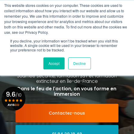
Aller
This website stores cookies on your computer. These cookies are used to
au
Rappel gratuit
collect information about how you interact with our website and allow us to
contenu
remember you. We use this information in order to improve and customize
principal
your browsing experience and for analytics and metrics about our visitors
01 84 20 18 48
both on this website and other media. To find out more about the cookies we
use, see our Privacy Policy.
If you decline, your information won’t be tracked when you visit this
website. A single cookie will be used in your browser to remember
your preference not to be tracked.
Spécialiste de la formation SST et
de la Formation Incendie
Accept
Decline
à Paris La Défense depuis 2015
Journée sécurité, formation SST et formation
extincteur
en Île-de-France
Dans le feu de l'action, on vous forme en
9.6
immersion
/10
Contactez-nous
Voir le certificat