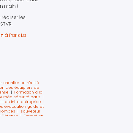
en main !
réaliser les
SSTVR.
on
à Paris La
r chantier en réalité
ion des équipiers de
fense
|
Formation à la
ournée sécurité paris
|
is en intra entreprise
|
s évacuation guide et
Colombes
|
sauveteur
La Défense
|
Formation
s La Défense
|
Premiers
a Défense
|
Mise à jour
ir en cas d'accident à