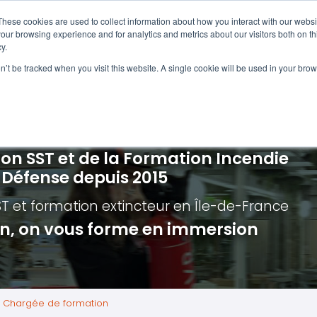
Navigation
Accueil
These cookies are used to collect information about how you interact with our webs
our browsing experience and for analytics and metrics about our visitors both on th
y.
ncendie
E-learning
Autres f
on’t be tracked when you visit this website. A single cookie will be used in your b
cerné ?
Nos modules
Formatio
Jour
vacuation incendie à distance
Incendies liés aux batteries en lithi
Formatio
Chas
vacuation incendie - Guide et Serre file
Évacuation établissements de soin
Formation
Chas
ion SST et de la Formation Incendie
quipiers de première intervention
Évacuation secteur tertiaire
Risq
a Défense depuis 2015
anipulation Extincteurs
Évacuation secteur industriel
Trav
ST et formation extincteur
en Île-de-France
ncendie en réalité augmentée
Situ
ion, on vous forme en immersion
Autr
Secu
Roue
et Chargée de formation