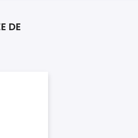
iers premiers secours
ier de Relaxation
E DE