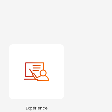
rité pour une journée
 de la conduite à tenir
 ouest la défense
|
sst
virtuelle sur Levallois
 ouest la défense
|
e de formation pour
e locale de sécurité
xtinction feu sur Paris
on départ à la retraite
e
|
Atelier chasse aux
ntion sur La Défense
|
ux en journée sécurité
e
|
Formation des
ugmentée sur paris
Expérience