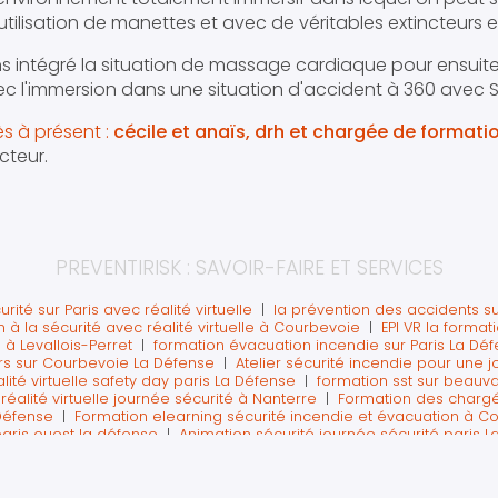
 l'utilisation de manettes et avec de véritables extincteurs 
s intégré la situation de massage cardiaque pour ensuite 
ec l'immersion dans une situation d'accident à 360 avec 
s à présent :
cécile et anaïs, drh et chargée de formati
cteur.
PREVENTIRISK : SAVOIR-FAIRE ET SERVICES
rité sur Paris avec réalité virtuelle
|
la prévention des accidents su
 à la sécurité avec réalité virtuelle à Courbevoie
|
EPI VR la format
 à Levallois-Perret
|
formation évacuation incendie sur Paris La Dé
urs sur Courbevoie La Défense
|
Atelier sécurité incendie pour une j
alité virtuelle safety day paris La Défense
|
formation sst sur beauva
éalité virtuelle journée sécurité à Nanterre
|
Formation des chargé
 Défense
|
Formation elearning sécurité incendie et évacuation à 
paris ouest la défense
|
Animation sécurité journée sécurité paris 
irtuelle sur paris La Défense
|
organisme de formation SST sur Pari
tuelle sur La Défense
|
Formation sécurité en entreprise sur paris L
aris
|
Formation premiers secours sst avec réalité virtuelle pour ag