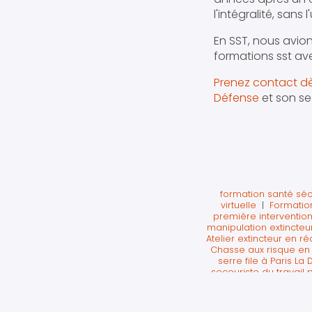
l'intégralité, sans
En SST, nous avion
formations sst av
Prenez contact dè
Défense
et son se
formation santé sécu
virtuelle
|
Formation
première intervention
manipulation extincte
Atelier extincteur en ré
Chasse aux risque en r
serre file à Paris La
secouriste du travail 
secourisme en réalité v
secours en réalité vir
de certificat sst sur p