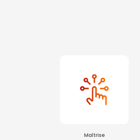
Courbevoie
|
Ateli
prévention HSE sur pa
en cas de départ de f
formation sur paris ave
Perret
|
Faire une 
Apprendre les premie
formation sécurité i
incendie La Défense
Ouest La Défense
|
f
sur Courbevoie La D
risques pour safety da
recyclage des secouris
sur Paris la défen
sauveteurs secouri
Maîtrise